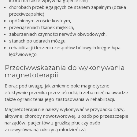
która ma także wpływ na gojenie ran)
chorobach przebiegających ze stanem zapalnym (działa
przeciwzapalnie)
opóźnionym zroście kostnym,
przeciążeniach tkanek miękkich,
zaburzeniach czynności nerwów obwodowych,
stanach po udarach mózgu,
rehabilitacji i leczeniu zespołów bólowych kręgosłupa
lędźwiowego.
Przeciwwskazania do wykonywania
magnetoterapii
Biorąc pod uwagę, jak zmienne pole magnetyczne
efektywnie przenika przez ośrodki, trzeba mieć na uwadze
także ograniczenia jego zastosowania w rehabilitacji.
Magnetoterapii nie należy wykonywać w przypadku ciąży,
aktywnej choroby nowotworowej, u osób po przeszczepie
narządów, pacjentów z gruźlicą płuc czy osób
z niewyrównaną cukrzycą młodzieńczą.