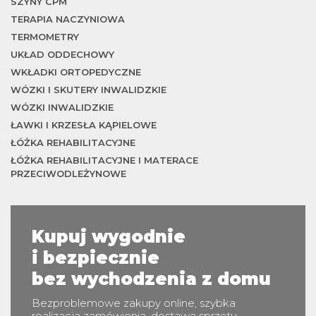
SZYNY CPM
TERAPIA NACZYNIOWA
TERMOMETRY
UKŁAD ODDECHOWY
WKŁADKI ORTOPEDYCZNE
m
WÓZKI I SKUTERY INWALIDZKIE
WÓZKI INWALIDZKIE
ŁAWKI I KRZESŁA KĄPIELOWE
ŁÓŻKA REHABILITACYJNE
ŁÓŻKA REHABILITACYJNE I MATERACE
PRZECIWODLEŻYNOWE
Kupuj wygodnie
i bezpiecznie
bez wychodzenia z domu
Bezproblemowe zakupy online, szybka
realizacja zamówienia, dostawa sprzętu