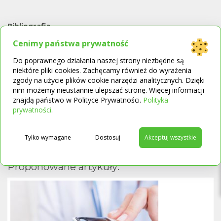
Bibliografia
Gąsiorowski J., Sciepurko J. Magnetoterapia – bezpieczna
Cenimy państwa prywatność
alternatywa w walce z bólem. Dostęp: 15.07.2023
http://vigget.pl/images/fizjoterapia.pdf
Do poprawnego działania naszej strony niezbędne są
Kraszewski W., Syrek P. Magnetoterapia – zastosowanie
niektóre pliki cookies. Zachęcamy również do wyrażenia
pola magnetycznego w leczeniu oraz zagrożenia z nim
zgody na użycie plików cookie narzędzi analitycznych. Dzięki
nim możemy nieustannie ulepszać stronę. Więcej informacji
związane. Prace Instytutu Elektrotechniki 2010, zeszyt 248,
znajdą państwo w Polityce Prywatności.
Polityka
s. 213-228.
→
prywatności
.
Onik G., Knapik K., Sieroń-Stołtny K. i wsp. Leczenie
zmiennym polem magnetycznym. Dostęp: 15.07.2023
https://ppm.edu.pl/docstore/download/SUMe2dea90b84ec
Tylko wymagane
Dostosuj
Akceptuj wszystkie
A.wcag.pdf
Proponowane artykuły: