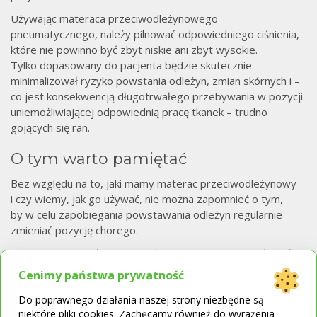
Używając materaca przeciwodleżynowego
pneumatycznego, należy pilnować odpowiedniego ciśnienia,
które nie powinno być zbyt niskie ani zbyt wysokie.
Tylko dopasowany do pacjenta będzie skutecznie
minimalizował ryzyko powstania odleżyn, zmian skórnych i –
co jest konsekwencją długotrwałego przebywania w pozycji
uniemożliwiającej odpowiednią pracę tkanek – trudno
gojących się ran.
O tym warto pamiętać
Bez względu na to, jaki mamy materac przeciwodleżynowy
i czy wiemy, jak go używać, nie można zapomnieć o tym,
by w celu zapobiegania powstawania odleżyn regularnie
zmieniać pozycję chorego.
Nie da się oczywiście zmieniać pozycji pacjenta na siłę, jeśli
tego nie chce, ale opiekunowie powinni go do tego zachęcać
Cenimy państwa prywatność
– jest to element pracy z leżącym pacjentem.
Do poprawnego działania naszej strony niezbędne są
Warto tłumaczyć chorym, co wpływa na powstawanie
niektóre pliki cookies. Zachęcamy również do wyrażenia
odleżyn, jak działa materac przeciwodleżynowy i jakie