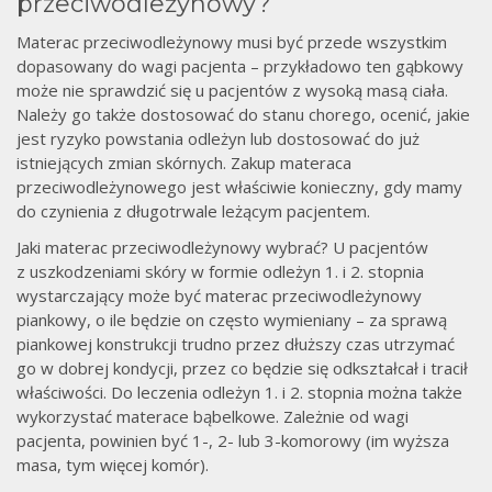
przeciwodleżynowy?
Materac przeciwodleżynowy musi być przede wszystkim
dopasowany do wagi pacjenta – przykładowo ten gąbkowy
może nie sprawdzić się u pacjentów z wysoką masą ciała.
Należy go także dostosować do stanu chorego, ocenić, jakie
jest ryzyko powstania odleżyn lub dostosować do już
istniejących zmian skórnych. Zakup materaca
przeciwodleżynowego jest właściwie konieczny, gdy mamy
do czynienia z długotrwale leżącym pacjentem.
Jaki materac przeciwodleżynowy wybrać? U pacjentów
z uszkodzeniami skóry w formie odleżyn 1. i 2. stopnia
wystarczający może być materac przeciwodleżynowy
piankowy, o ile będzie on często wymieniany – za sprawą
piankowej konstrukcji trudno przez dłuższy czas utrzymać
go w dobrej kondycji, przez co będzie się odkształcał i tracił
właściwości. Do leczenia odleżyn 1. i 2. stopnia można także
wykorzystać materace bąbelkowe. Zależnie od wagi
pacjenta, powinien być 1-, 2- lub 3-komorowy (im wyższa
masa, tym więcej komór).