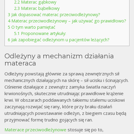
2.2
Materac gąbkowy
2.3
Materac bąbelkowy
3
Jak dopasować materac przeciwodleżynowy?
4
Materac przeciwodleżynowy – jak używać go prawidłowo?
5
O tym warto pamiętać
5.1
Proponowane artykuły:
6
Jak zapobiegać odleżynom u pacjentów leżących?
Odleżyny a mechanizm działania
materaca
Odleżyny powstają głównie za sprawą zewnętrznych sił
mechanicznych działających na skórę – sił ucisku i ścinających.
Ciśnienie działające z zewnątrz zamyka światła naczyń
krwionośnych, skutecznie utrudniając prawidłowe krążenie
krwi. W obszarach poddawanych takiemu stałemu uciskowi
zaczynają rozwijać się rany, które przy braku działań
utrudniających powstawanie odleżyn, z biegiem czasu będą
przyjmować formę trudno gojących się ran.
Materace przeciwodleżynowe
stosuje się po to,