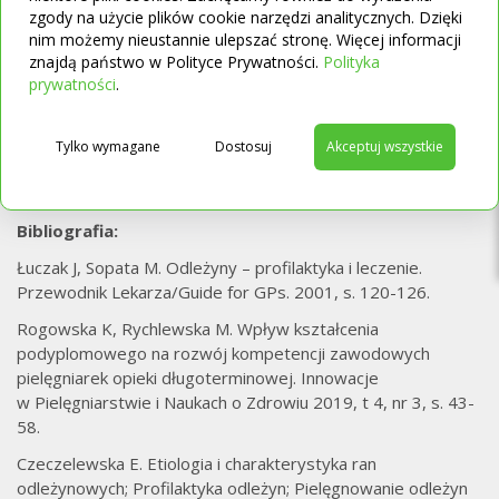
zgody na użycie plików cookie narzędzi analitycznych. Dzięki
korzyści idą za regularną zmianą pozycji ciała.
nim możemy nieustannie ulepszać stronę. Więcej informacji
Na materac przeciwodleżynowy przysługuje również
znajdą państwo w Polityce Prywatności.
Polityka
refundacja w ramach Narodowego Funduszu Zdrowia,
→
prywatności
.
więc warto starać się o jej uzyskanie. O to, jaki materac
T
przeciwodleżynowy wybrać, dobrze jest również zapytać
lekarza lub fizjoterapeutę, który doskonale wie, jak działa
Tylko wymagane
Dostosuj
Akceptuj wszystkie
materac przeciwodleżynowy wybrany przez nas,
a jednocześnie zna stan chorego.
Bibliografia:
Łuczak J, Sopata M. Odleżyny – profilaktyka i leczenie.
Przewodnik Lekarza/Guide for GPs. 2001, s. 120-126.
Rogowska K, Rychlewska M. Wpływ kształcenia
podyplomowego na rozwój kompetencji zawodowych
pielęgniarek opieki długoterminowej. Innowacje
w Pielęgniarstwie i Naukach o Zdrowiu 2019, t 4, nr 3, s. 43-
58.
Czeczelewska E. Etiologia i charakterystyka ran
odleżynowych; Profilaktyka odleżyn; Pielęgnowanie odleżyn