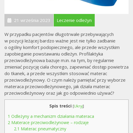
21 września 2023
Leczenie odleżyn
W przypadku pacjentów długotrwale przebywających
w pozycji leżącej bardzo ważne jest nie tylko zadbanie
o ogólny komfort podopiecznego, ale przede wszystkim
zapobieganie powstawaniu odleżyn. Profilaktyka
przeciwodleżynowa bazuje m.in. na tym, by regularnie
zmieniać pozycję ciała chorego, zapewniać dostęp powietrza
do tkanek, a przede wszystkim stosować materac
przeciwodleżynowy. O czym należy pamiętać przy wyborze
materaca przeciwodleżynowego, jak działa materac
przeciwodleżynowy oraz jak go odpowiednio używać?
Spis treści
[
Ukryj
]
1
Odleżyny a mechanizm działania materaca
2
Materace przeciwodleżynowe – rodzaje
2.1
Materac pneumatyczny