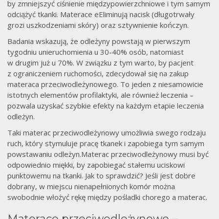
by zmniejszyć ciśnienie międzypowierzchniowe i tym samym
odciążyć tkanki. Materace eEliminują nacisk (długotrwały
grozi uszkodzeniami skóry) oraz sztywnienie kończyn.
Badania wskazują, że odleżyny powstają w pierwszym
tygodniu unieruchomienia u 30-40% osób, natomiast
w drugim już u 70%. W związku z tym warto, by pacjent
z ograniczeniem ruchomości, zdecydował się na zakup
materaca przeciwodleżynowego. To jeden z niesamowicie
istotnych elementów profilaktyki, ale również leczenia –
pozwala uzyskać szybkie efekty na każdym etapie leczenia
odleżyn.
Taki materac przeciwodleżynowy umożliwia swego rodzaju
ruch, który stymuluje pracę tkanek i zapobiega tym samym
powstawaniu odleżyn.Materac przeciwodleżynowy musi być
odpowiednio miękki, by zapobiegać stałemu uciskowi
punktowemu na tkanki. Jak to sprawdzić? Jeśli jest dobre
dobrany, w miejscu nienapełnionych komór można
swobodnie włożyć rękę między pośladki chorego a materac.
Materace przeciwodleżynowe –