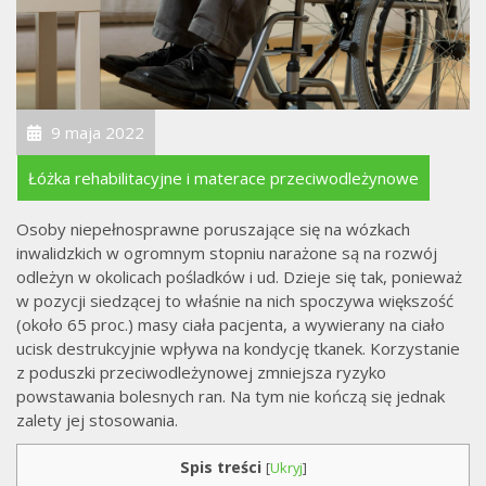
9 maja 2022
Łóżka rehabilitacyjne i materace przeciwodleżynowe
Osoby niepełnosprawne poruszające się na wózkach
inwalidzkich w ogromnym stopniu narażone są na rozwój
odleżyn w okolicach pośladków i ud. Dzieje się tak, ponieważ
w pozycji siedzącej to właśnie na nich spoczywa większość
(około 65 proc.) masy ciała pacjenta, a wywierany na ciało
ucisk destrukcyjnie wpływa na kondycję tkanek. Korzystanie
z poduszki przeciwodleżynowej zmniejsza ryzyko
powstawania bolesnych ran. Na tym nie kończą się jednak
zalety jej stosowania.
Spis treści
[
Ukryj
]