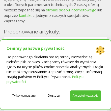
o określonych parametrach technicznych. Z naszą ofertą
możesz zapoznać się na
stronie sklepu internetowego
lub
poprzez
kontakt
z jednym z naszych specjalistów.
Zapraszamy!
Proponowane artykuły:
Cenimy państwa prywatność
Do poprawnego działania naszej strony niezbędne są
niektóre pliki cookies. Zachęcamy również do wyrażenia
zgody na użycie plików cookie narzędzi analitycznych. Dzięki
nim możemy nieustannie ulepszać stronę. Więcej informacji
znajdą państwo w Polityce Prywatności.
Polityka
→
prywatności
.
Piankowe i pneumatyczne materace
Tylko wymagane
Dostosuj
Akceptuj wszystkie
przeciwodleżynowe – sprawdź, na który się
zdecydować