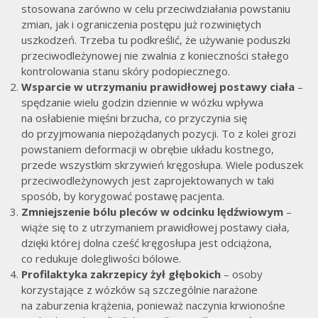
stosowana zarówno w celu przeciwdziałania powstaniu
zmian, jak i ograniczenia postępu już rozwiniętych
uszkodzeń. Trzeba tu podkreślić, że używanie poduszki
przeciwodleżynowej nie zwalnia z konieczności stałego
kontrolowania stanu skóry podopiecznego.
Wsparcie w utrzymaniu prawidłowej postawy ciała
–
spędzanie wielu godzin dziennie w wózku wpływa
na osłabienie mięśni brzucha, co przyczynia się
do przyjmowania niepożądanych pozycji. To z kolei grozi
powstaniem deformacji w obrębie układu kostnego,
przede wszystkim skrzywień kręgosłupa. Wiele poduszek
przeciwodleżynowych jest zaprojektowanych w taki
sposób, by korygować postawę pacjenta.
Zmniejszenie bólu pleców w odcinku lędźwiowym
–
wiąże się to z utrzymaniem prawidłowej postawy ciała,
dzięki której dolna cześć kręgosłupa jest odciążona,
co redukuje dolegliwości bólowe.
Profilaktyka zakrzepicy żył głębokich
– osoby
korzystające z wózków są szczególnie narażone
na zaburzenia krążenia, ponieważ naczynia krwionośne