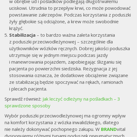
w obrębie ud i pośladków podlegają długotrwałemu
uciskowi. Utrudnia to przepływ krwi, co może powodować
powstawanie zakrzepów. Podczas korzystania z poduszki
żyły głębokie są odciążone, a krew może swobodnie
krążyć.
Stabilizacja
– to bardzo ważna zaleta korzystania
z poduszki przeciwodleżynowej – szczególnie dla
użytkowników wózków ręcznych. Dobrej jakości poduszka
utrzymuje się w jednym miejscu podczas jazdy
i manewrowania pojazdem, zapobiegając ślizganiu się
pacjenta po powierzchni siedziska. Rezygnacja z jej
stosowania oznacza, że dodatkowe obciążenie związane
ze stabilizacją będzie spoczywać na rękach, ramionach
i plecach pacjenta.
Sprawdź również:
Jak leczyć odleżyny na pośladkach – 3
sprawdzone sposoby
Wybór poduszki przeciwodleżynowej ma ogromny wpływ
na komfort korzystania z wózka inwalidzkiego, dlatego
nie należy dokonywać pochopnego zakupu. W
BRAND
vital
dysponujemy różnymi typami poduszek pneumatycznych