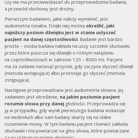
czy nie ma przeciwwskazań do przeprowadzenia badania,
a przewód słuchowy jest drożny.
Pierwszym badaniem, jakie należy wymienić, jest
audiometria tonalna. Dzięki niej można
określić, jaki
najniższy poziom dźwięku jest w stanie usłyszeć
pacjent na danej częstotliwości
. Badanie jest bardzo
proste – osoba badana nakłada na uszy szczelne słuchawki,
przez które puszcza się dźwięki o różnym natężeniu
na częstotliwościach w zakresie 125 – 8000 Hz. Pacjent
ma za zadanie nacisnąć przycisk, gdy zaczyna słyszeć dźwięk
(metoda wstępująca) albo przestaje go słyszeć (metoda
zstępująca).
Następnie przeprowadzana jest audiometria słowna. Jej
zadaniem jest określenie,
na jakim poziomie pacjent
rozumie słowa przy danej
głośności.
Przeprowadza się
ją w przypadku, gdy wynik pierwszego badania wskazuje
na niedosłuch albo sam badany skarży się na słabe
rozumienie mowy. W tym badaniu pacjent również zakłada
słuchawki i ma powtarzać na głos słowa, które powtarzane
są na różnym poziomie głośności.