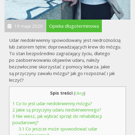
19 maja 2020
Opieka długoterminowa
Udar niedokrwienny spowodowany jest niedrożnością
lub zatorem tętnic doprowadzających krew do mózgu.
To stan bezpośrednio zagrażający życiu, dlatego
po zaobserwowaniu objawów udaru, należy
bezzwłocznie skorzystać z pomocy lekarza. Jakie
są przyczyny zawału mózgu? Jak go rozpoznać i jak
leczyć?
Spis treści
[
Ukryj
]
1
Co to jest udar niedokrwienny mózgu?
2
Jakie są przyczyny udaru niedokrwiennego?
3
Nie wiesz, jak wybrać sprzęt do rehabilitacji
poudarowej?
3.1
Co jeszcze może spowodować udar