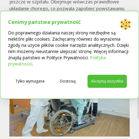
jeszcze w szpitalu. Obejmuje wówczas prawidłowe
układanie chorego, co pozwala zapobiec powstawaniu
odleżyn i przykurczów mięśni. Gdy stan chorego zacznie
Cenimy państwa prywatność
się poprawiać, rehabilitację rozszerza się o ćwiczenia
fizyczne oraz zabiegi z zakresu fizjoterapii. Ponowne
Do poprawnego działania naszej strony niezbędne są
opanowanie zdolności siadania, wstawania, a wreszcie
niektóre pliki cookies. Zachęcamy również do wyrażenia
chodzenia po udarze
wymaga regularnej pracy
zgody na użycie plików cookie narzędzi analitycznych. Dzięki
pod okiem specjalisty.
nim możemy nieustannie ulepszać stronę. Więcej informacji
znajdą państwo w Polityce Prywatności.
Polityka
→
prywatności
.
Tylko wymagane
Dostosuj
Akceptuj wszystkie