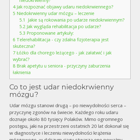
niedokrwienny?
4
Jak rozpoznać objawy udaru niedokrwiennego?
5
Niedokrwienny udar mózgu – leczenie
5.1
Jakie są rokowania po udarze niedokrwiennym?
5.2
Jak wygląda rehabilitacja po udarze?
5.3
Proponowane artykuły:
6
Telerehabilitacja - czy zdalna fizjoterapia jest
skuteczna?
7
Łóżko dla chorego leżącego - jak załatwić i jak
wybrać?
8
Brak apetytu u seniora - przyczyny zaburzenia
łaknienia
Co to jest udar niedokrwienny
mózgu?
Udar mózgu stanowi drugą – po niewydolności serca –
przyczynę zgonów na świecie. Każdego roku udaru
doznaje około 80 tysięcy Polaków. Mimo ogromnego
postępu, jaki na przestrzeni ostatnich 20 lat dokonał się
w diagnostyce i leczeniu niewydolności krążenia
mózgowego, w dalszym ciągu stwarza ono poważny