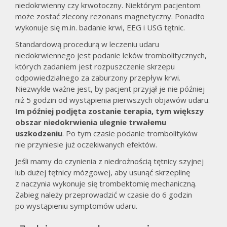
niedokrwienny czy krwotoczny. Niektórym pacjentom
może zostać zlecony rezonans magnetyczny. Ponadto
wykonuje się m.in. badanie krwi, EEG i USG tętnic.
Standardową procedurą w leczeniu udaru
niedokrwiennego jest podanie leków trombolitycznych,
których zadaniem jest rozpuszczenie skrzepu
odpowiedzialnego za zaburzony przepływ krwi.
Niezwykle ważne jest, by pacjent przyjął je nie później
niż 5 godzin od wystąpienia pierwszych objawów udaru.
Im później podjęta zostanie terapia, tym większy
obszar niedokrwienia ulegnie trwałemu
uszkodzeniu
. Po tym czasie podanie trombolityków
nie przyniesie już oczekiwanych efektów.
Jeśli mamy do czynienia z niedrożnością tętnicy szyjnej
lub dużej tętnicy mózgowej, aby usunąć skrzeplinę
z naczynia wykonuje się trombektomię mechaniczną.
Zabieg należy przeprowadzić w czasie do 6 godzin
po wystąpieniu symptomów udaru.