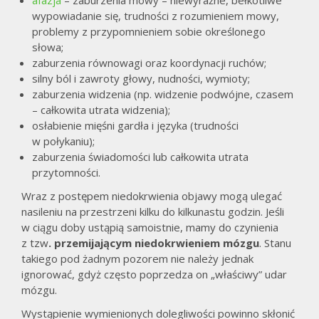
afazja
– zaburzenia mowy – niewyraźne, bełkotliwe
wypowiadanie się, trudności z rozumieniem mowy,
problemy z przypomnieniem sobie określonego
słowa;
zaburzenia równowagi oraz koordynacji ruchów;
silny ból i zawroty głowy, nudności, wymioty;
zaburzenia widzenia (np. widzenie podwójne, czasem
– całkowita utrata widzenia);
osłabienie mięśni gardła i języka (trudności
w połykaniu);
zaburzenia świadomości lub całkowita utrata
przytomności.
Wraz z postępem niedokrwienia objawy mogą ulegać
nasileniu na przestrzeni kilku do kilkunastu godzin. Jeśli
w ciągu doby ustąpią samoistnie, mamy do czynienia
z tzw
. przemijającym niedokrwieniem mózgu
. Stanu
takiego pod żadnym pozorem nie należy jednak
ignorować, gdyż często poprzedza on „właściwy” udar
mózgu.
Wystąpienie wymienionych dolegliwości powinno skłonić