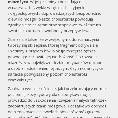
miażdżyca
. W jej przebiegu odkładające się
w naczyniach (zwykle w tętnicach szyjnych
i kręgosłupowych, doprowadzających bezpośrednio
krew do mózgu) blaszki cholesterolu powodują
zgrubienie ścian tętnic oraz stopniowe zwężenie ich
światła, co utrudnia swobodny przepływ krwi.
Zdarza się także, że w zwężonym odcinku naczynia
tworzy się skrzeplina, której fragment odrywa się
i niesiony z prądem krwi blokuje mniejszą tętnicę,
powodując całkowitą jej niedrożność. Do rozwoju
miażdżycy w największej liczbie przypadków dochodzi
u osób z nadciśnieniem tętniczym. Czynnikami ryzyka
są także podwyższony poziom cholesterolu
oraz cukrzyca.
Zarówno wysokie ciśnienie, jak i przekraczający normę
poziom glukozy typowy dla diabetyków mogą
prowadzić do uszkodzenia i zwężenia małych tętniczek
zaopatrujących tkanki mózgowe. Początkowo dochodzi
do niedokrwienia niewielkich obszarów mózgu (tzw.
mały udar mózgu), jednak postępujące zmiany wywołują