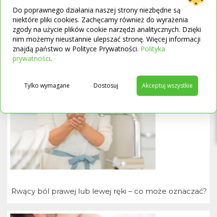
https://www.mayoclinic.org/diseases-conditions/foot-
Do poprawnego działania naszej strony niezbędne są
niektóre pliki cookies. Zachęcamy również do wyrażenia
drop/diagnosis-treatment/drc-20372633
zgody na użycie plików cookie narzędzi analitycznych. Dzięki
https://www.webmd.com/a-to-z-guides/foot-drop-
nim możemy nieustannie ulepszać stronę. Więcej informacji
causes-symptoms-treatments
znajdą państwo w Polityce Prywatności.
Polityka
https://www.rehab.pl/blog/zapalenie-nerwu-kulszowego/
→
prywatności
.
Proponowane artykuły:
Tylko wymagane
Dostosuj
Akceptuj wszystkie
Rwący ból prawej lub lewej ręki – co może oznaczać?