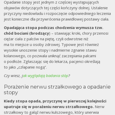
Opadanie stopy jest jednym z częściej występujących
objawów dotyczących tej części kończyny dolnej. Ustalenie
przyczyny niedowładu i rozpoczęcie odpowiedniego leczenia
jest konieczne dla przywrócenia prawidłowej postawy ciała.
Opadająca stopa podczas chodzenia wymusza tzw.
chód bociani (brodzący
) – stawiając kroki, chory przenosi
ciężar ciała z palców na piętę, czyli odwrotnie niż
ma to miejsce u osoby zdrowej. Typowe jest również
wysokie unoszenie stopy i nadmierne zgnanie stawu
kolanowego, co pozwala uniknąć zaczepiania palcami
o podłoże. Zgłaszając się do lekarza, pacjenci określają
to jako „człapanie nogą”.
Czy wiesz, j
ak wyglądają badania stóp
?
Porażenie nerwu strzałkowego a opadanie
stopy
Kiedy stopa opada, przyczynę w pierwszej kolejności
upatruje się w porażeniu nerwu strzałkowego.
Nerw
strzałkowy to gałąź nerwu kulszowego, który unerwia