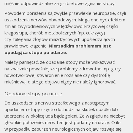
mięśnie odpowiedzialne za grzbietowe zginanie stopy.
Powodem porażenia są zwykle przewlekłe neuropatie, czyli
uszkodzenia nerwów obwodowych. Mogą one być efektem
zmian zwyrodnieniowych w lędźwiowo-krzyżowej części
kręgosłupa, chorób metabolicznych (np. cukrzycy)
czy zalegania złogów miażdżycowych upośledzających
prawidłowe krążenie.
Nierzadkim problemem jest
opadająca stopa po udarze.
Należy pamiętać, że opadanie stopy może wskazywać
na znacznie poważniejsze problemy zdrowotne, np. guzy
nowotworowe, stwardnienie rozsiane czy dystrofię
mięśniową, dlatego objawu nigdy nie należy ignorować.
Opadanie stopy po urazie
Do uszkodzenia nerwu strzałkowego z następczym
opadaniem stopy często dochodzi na skutek upadku lub
uderzenia w okolicę uda bądź goleni. Ze względu na niezbyt
głębokie położenie, nerw ten jest podatny na urazy. O ile
w przypadku zaburzeń neurologicznych objaw rozwija się