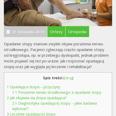
21 listopada 2019
Ortezy
Ortopedia
Opadanie stopy stanowi zwykle objaw porażenia nerwu
strzałkowego. Pacjenci zgłaszają często opadanie stopy
od kręgosłupa, np. w przebiegu dyskopatii, jednak problem
może pojawić się też po urazie. Jak rozpoznać opadającą
stopę oraz jak wygląda jej leczenie i rehabilitacja?
Spis treści
[
Ukryj
]
1
Opadająca stopa – przyczyny
1.1
Porażenie nerwu strzałkowego a opadanie stopy
2
Jak objawia się stopa opadająca?
2.1
Diagnostyka opadającej stopy – jakie badania
wykonać?
3
Leczenie opadającej stopy