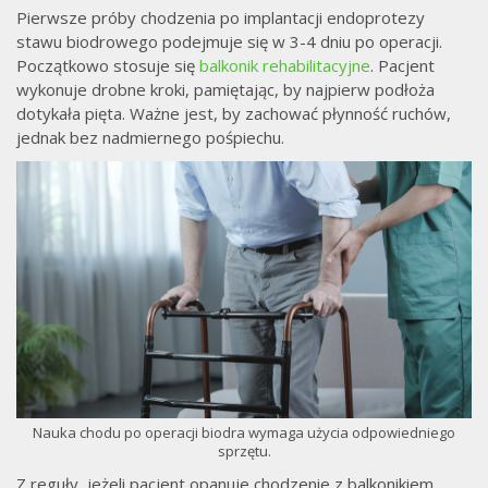
Pierwsze próby chodzenia po implantacji endoprotezy
stawu biodrowego podejmuje się w 3-4 dniu po operacji.
Początkowo stosuje się
balkonik rehabilitacyjne
. Pacjent
wykonuje drobne kroki, pamiętając, by najpierw podłoża
dotykała pięta. Ważne jest, by zachować płynność ruchów,
jednak bez nadmiernego pośpiechu.
Nauka chodu po operacji biodra wymaga użycia odpowiedniego
sprzętu.
Z reguły, jeżeli pacjent opanuje chodzenie z balkonikiem,