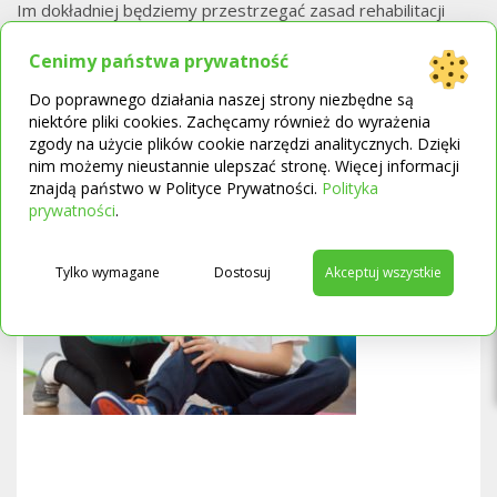
Im dokładniej będziemy przestrzegać zasad rehabilitacji
po endoprotezie biodra i wszystkich wskazówek
specjalistów, tym szybciej odzyskamy sprawność. Ćwiczenia
Cenimy państwa prywatność
należy wykonywać starannie i regularnie, jednak ich
Do poprawnego działania naszej strony niezbędne są
intensywność powinna być dostosowana do możliwości.
niektóre pliki cookies. Zachęcamy również do wyrażenia
Pamiętajmy, że nadmiernie forsując kończynę, możemy
zgody na użycie plików cookie narzędzi analitycznych. Dzięki
jedynie sobie zaszkodzić.
nim możemy nieustannie ulepszać stronę. Więcej informacji
znajdą państwo w Polityce Prywatności.
Polityka
Zobacz,
jak przygotować łazienkę dla osoby niesprawnej
→
prywatności
.
ruchowo
Proponowane artykuły:
Tylko wymagane
Dostosuj
Akceptuj wszystkie