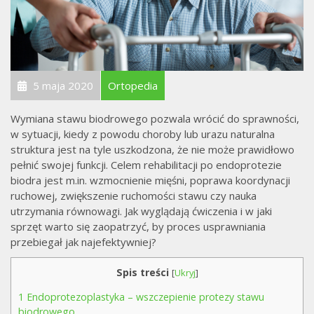
5 maja 2020
Ortopedia
Wymiana stawu biodrowego pozwala wrócić do sprawności,
w sytuacji, kiedy z powodu choroby lub urazu naturalna
struktura jest na tyle uszkodzona, że nie może prawidłowo
pełnić swojej funkcji. Celem rehabilitacji po endoprotezie
biodra jest m.in. wzmocnienie mięśni, poprawa koordynacji
ruchowej, zwiększenie ruchomości stawu czy nauka
utrzymania równowagi. Jak wyglądają ćwiczenia i w jaki
sprzęt warto się zaopatrzyć, by proces usprawniania
przebiegał jak najefektywniej?
Spis treści
[
Ukryj
]
1
Endoprotezoplastyka – wszczepienie protezy stawu
biodrowego