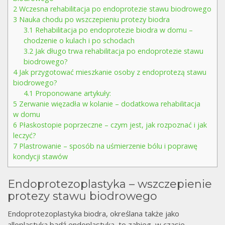
2
Wczesna rehabilitacja po endoprotezie stawu biodrowego
3
Nauka chodu po wszczepieniu protezy biodra
3.1
Rehabilitacja po endoprotezie biodra w domu –
chodzenie o kulach i po schodach
3.2
Jak długo trwa rehabilitacja po endoprotezie stawu
biodrowego?
4
Jak przygotować mieszkanie osoby z endoprotezą stawu
biodrowego?
4.1
Proponowane artykuły:
5
Zerwanie więzadła w kolanie – dodatkowa rehabilitacja
w domu
6
Płaskostopie poprzeczne – czym jest, jak rozpoznać i jak
leczyć?
7
Plastrowanie – sposób na uśmierzenie bólu i poprawę
kondycji stawów
Endoprotezoplastyka – wszczepienie
protezy stawu biodrowego
Endoprotezoplastyka biodra, określana także jako
alloplastyka bądź endoplastyka, to zabieg, w czasie