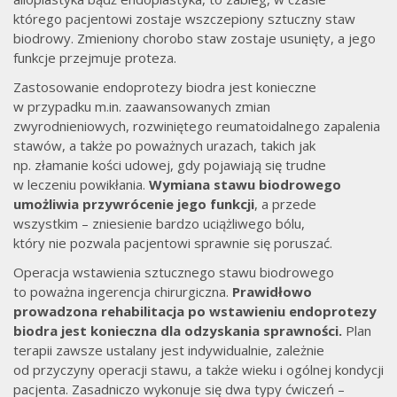
którego pacjentowi zostaje wszczepiony sztuczny staw
biodrowy. Zmieniony chorobo staw zostaje usunięty, a jego
funkcje przejmuje proteza.
Zastosowanie endoprotezy biodra jest konieczne
w przypadku m.in. zaawansowanych zmian
zwyrodnieniowych, rozwiniętego reumatoidalnego zapalenia
stawów, a także po poważnych urazach, takich jak
np. złamanie kości udowej, gdy pojawiają się trudne
w leczeniu powikłania.
Wymiana stawu biodrowego
umożliwia przywrócenie jego funkcji
, a przede
wszystkim – zniesienie bardzo uciążliwego bólu,
który nie pozwala pacjentowi sprawnie się poruszać.
Operacja wstawienia sztucznego stawu biodrowego
to poważna ingerencja chirurgiczna.
Prawidłowo
prowadzona rehabilitacja po wstawieniu endoprotezy
biodra jest konieczna dla odzyskania sprawności.
Plan
terapii zawsze ustalany jest indywidualnie, zależnie
od przyczyny operacji stawu, a także wieku i ogólnej kondycji
pacjenta. Zasadniczo wykonuje się dwa typy ćwiczeń –