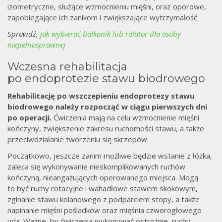
izometryczne, służące wzmocnieniu mięśni, oraz oporowe,
zapobiegające ich zanikom i zwiększające wytrzymałość.
Sprawdź,
jak wybierać balkonik lub rolator dla osoby
niepełnosprawnej
Wczesna rehabilitacja
po endoprotezie stawu biodrowego
Rehabilitację po wszczepieniu endoprotezy stawu
biodrowego należy rozpocząć w ciągu pierwszych dni
po operacji.
Ćwiczenia mają na celu wzmocnienie mięśni
kończyny, zwiększenie zakresu ruchomości stawu, a także
przeciwdziałanie tworzeniu się skrzepów.
Początkowo, jeszcze zanim możliwe będzie wstanie z łóżka,
zaleca się wykonywanie nieskomplikowanych ruchów
kończyną, nieangażujących operowanego miejsca. Mogą
to być ruchy rotacyjne i wahadłowe stawem skokowym,
zginanie stawu kolanowego z podparciem stopy, a także
napinanie mięśni pośladków oraz mięśnia czworogłowego
uda. Ważne, by ćwiczenia wykonywać ostrożnie, ruchy