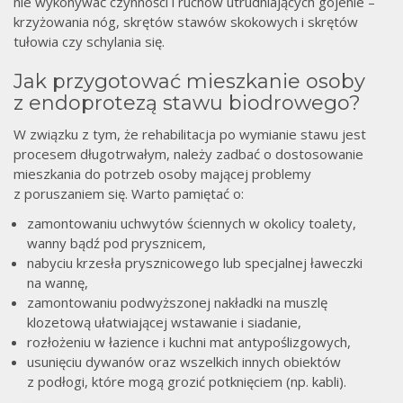
nie wykonywać czynności i ruchów utrudniających gojenie –
krzyżowania nóg, skrętów stawów skokowych i skrętów
tułowia czy schylania się.
Jak przygotować mieszkanie osoby
z endoprotezą stawu biodrowego?
W związku z tym, że rehabilitacja po wymianie stawu jest
procesem długotrwałym, należy zadbać o dostosowanie
mieszkania do potrzeb osoby mającej problemy
z poruszaniem się. Warto pamiętać o:
zamontowaniu uchwytów ściennych w okolicy toalety,
wanny bądź pod prysznicem,
nabyciu krzesła prysznicowego lub specjalnej ławeczki
na wannę,
zamontowaniu podwyższonej nakładki na muszlę
klozetową ułatwiającej wstawanie i siadanie,
rozłożeniu w łazience i kuchni mat antypoślizgowych,
usunięciu dywanów oraz wszelkich innych obiektów
z podłogi, które mogą grozić potknięciem (np. kabli).