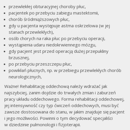
przewlekłej obturacyjnej choroby płuc,
pacjentek po przebyciu zabiegu mastektomii,
chorób śródmiąższowych płuc,
gdy u pacjenta występuje astma oskrzelowa (w jej
stanach przewlekłych),
osób chorych na raka płuc po przebyciu operacji,
wystąpienia udaru niedokrwiennego mózgu,
gdy pacjent jest przed operacją dużej przepukliny
brzusznej,
po przebyciu przeszczepu płuc,
powikłań płucnych, np. w przebiegu przewlekłych chorób
neurologicznych,
Ważne! Rehabilitację oddechową należy wdrażać jak
najszybciej, zanim dojdzie do trwałych zmian i zaburzeń
pracy układu oddechowego. Forma rehabilitacji oddechowej,
jej intensywność czy typ ćwiczeń oddechowych, musi być
zawsze dostosowana do stanu, w jakim znajduje się pacjent
i jego możliwości. Powinni o tym decydować specjaliści
w dziedzinie pulmonologii i fizjoterapii.