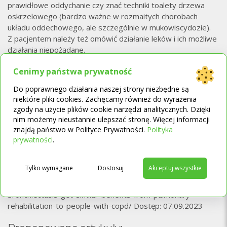
prawidłowe oddychanie czy znać techniki toalety drzewa
oskrzelowego (bardzo ważne w rozmaitych chorobach
układu oddechowego, ale szczególnie w mukowiscydozie).
Z pacjentem należy też omówić działanie leków i ich możliwe
działania niepożądane.
Bibliografia:
Cenimy państwa prywatność
Gawlik, R,. Wróbel-Rajzer, M., Tukaj, M. Rehabilitacja
oddechowa chorych na astmę. Alergoprofil 2011, t. 7, nr 3, s.
Do poprawnego działania naszej strony niezbędne są
niektóre pliki cookies. Zachęcamy również do wyrażenia
10-13.
zgody na użycie plików cookie narzędzi analitycznych. Dzięki
Rysiak, E., Osińska, M., Kazberuk, A. Rehabilitacja oddechowa
nim możemy nieustannie ulepszać stronę. Więcej informacji
w POChP. Farmacja Współczesna 2017, nr 10, s. 115-120.
znajdą państwo w Polityce Prywatności.
Polityka
→
prywatności
.
Mackiewicz-Milewska, M., Mackiewicz, Z., Hagner, W.
Problemy rehabilitacyjne osób z dużymi przepuklinami
brzusznymi. Chirurgia Polska 2007, t. 9, nr 4, s. 231-236.
Tylko wymagane
Dostosuj
Akceptuj wszystkie
https://europeanlung.org/pl/news-and-blog/people-with-
bronchiectasis-get-similar-benefits-from-pulmonary-
rehabilitation-to-people-with-copd/ Dostęp: 07.09.2023