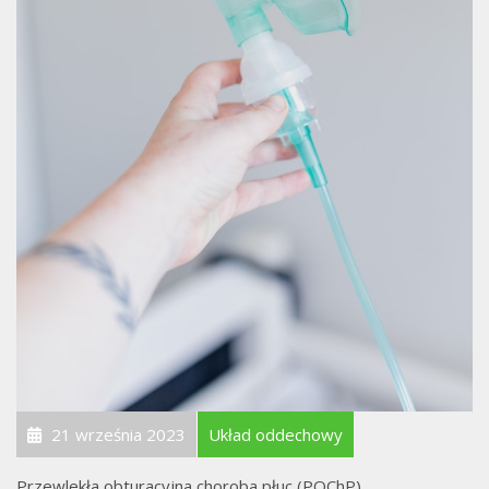
21 września 2023
Układ oddechowy
Przewlekła obturacyjna choroba płuc (POChP)