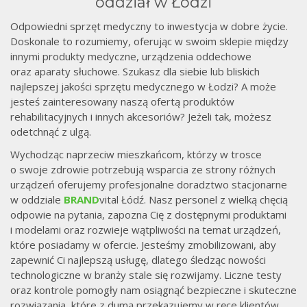
je
oddział w Łodzi
Odpowiedni sprzęt medyczny to inwestycja w dobre życie.
Doskonale to rozumiemy, oferując w swoim sklepie między
innymi produkty medyczne, urządzenia oddechowe
oraz aparaty słuchowe. Szukasz dla siebie lub bliskich
najlepszej jakości sprzętu medycznego w Łodzi? A może
jesteś zainteresowany naszą ofertą produktów
rehabilitacyjnych i innych akcesoriów? Jeżeli tak, możesz
odetchnąć z ulgą.
Wychodząc naprzeciw mieszkańcom, którzy w trosce
o swoje zdrowie potrzebują wsparcia ze strony różnych
urządzeń oferujemy profesjonalne doradztwo stacjonarne
w oddziale
BRAND
vital Łódź. Nasz personel z wielką chęcią
odpowie na pytania, zapozna Cię z dostępnymi produktami
i modelami oraz rozwieje wątpliwości na temat urządzeń,
które posiadamy w ofercie. Jesteśmy zmobilizowani, aby
zapewnić Ci najlepszą usługę, dlatego śledząc nowości
technologiczne w branży stale się rozwijamy. Liczne testy
oraz kontrole pomogły nam osiągnąć bezpieczne i skuteczne
rozwiązania, które z dumą przekazujemy w ręce klientów,