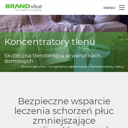
MENU
Koncentratory tlenu
Skuteczna tlenoterapia w warunkach
domowych
Strona główna
»
Urządzenia oddechowe
»
Koncentratory tlenu
Bezpieczne wsparcie
leczenia schorzeń płuc
zmniejszające