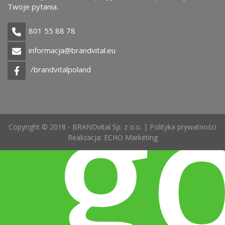
Twoje pytania.
801 55 88 78
informacja@brandvital.eu
g
/brandvitalpoland
Copyright © 2018 - BRANDvital Sp. z o.o. |
Polityka prywatności
Realizacja:
ECHO Marketing