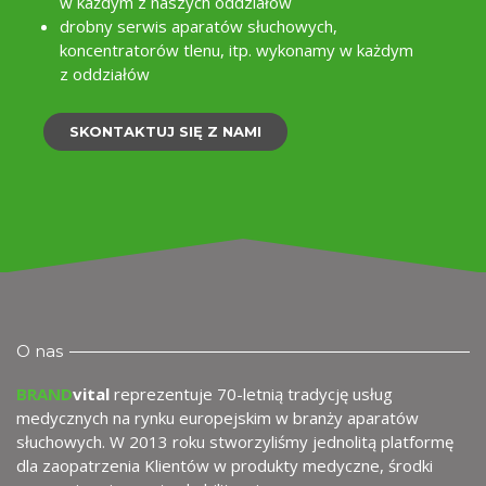
w każdym z naszych oddziałów
drobny serwis aparatów słuchowych,
koncentratorów tlenu, itp. wykonamy w każdym
wy
z oddziałów
SKONTAKTUJ SIĘ Z NAMI
O nas
BRAND
vital
reprezentuje 70-letnią tradycję usług
medycznych na rynku europejskim w branży aparatów
słuchowych. W 2013 roku stworzyliśmy jednolitą platformę
dla zaopatrzenia Klientów w produkty medyczne, środki