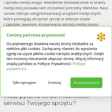
i sprzętu medycznego. Wieloletnie doświadczenie w branży
medycznej pozwala nam zrozumieć potrzeby Klientów. Nasz
serwis oferuje usługi konserwacji urządzeń medycznych,
które pomagają utrzymać sprzęt w dobrym stanie
i zapobiec awariom. Konserwacja sprzętu medycznego
realizowana w naszym serwisie może obejmować
Cenimy państwa prywatność
czyszczenie, dezynfekcję, przeglądy techniczne, wymianę
uszczelek i innych części zamiennych. Naprawa sprzętu
Do poprawnego działania naszej strony niezbędne są
medycznego to proces wymagający specjalistycznej wiedzy
niektóre pliki cookies. Zachęcamy również do wyrażenia
i doświadczenia. Kluczowym elementem jest, aby zlecić
To
zgody na użycie plików cookie narzędzi analitycznych. Dzięki
ją profesjonalistom, którzy posiadają odpowiednie
nim możemy nieustannie ulepszać stronę. Więcej informacji
kwalifikacje i certyfikaty. Naszym klientom oferujemy
znajdą państwo w Polityce Prywatności.
Polityka
→
fachowe doradztwo w zakresie wyboru sprzętu
prywatności
.
medycznego na potrzeby prywatne i klinik i placówek
medycznych. Chcesz zlecić serwis urządzeń medycznych?
Tylko wymagane
Dostosuj
Akceptuj wszystkie
Skontaktuj się nami.
Masz pytania co do możliwości
serwisu Twojego sprzętu?