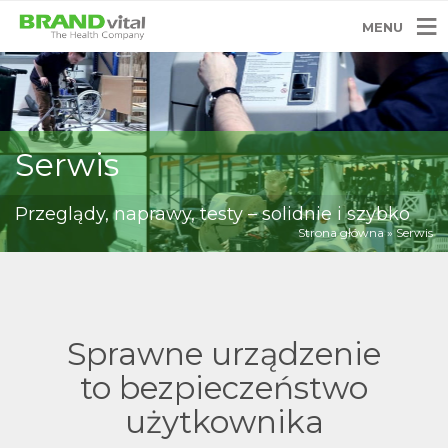
MENU
Serwis
Przeglądy, naprawy, testy – solidnie i szybko
Strona główna
»
Serwis
Sprawne urządzenie
to bezpieczeństwo
użytkownika