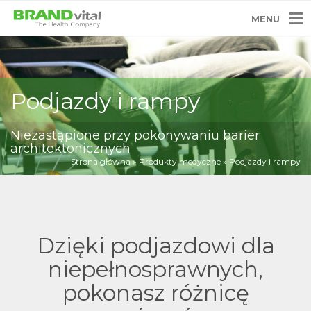
MENU
Podjazdy i rampy
Niezastąpione przy pokonywaniu barier
architektonicznych
Strona główna
»
Produkty medyczne
»
Podjazdy i rampy
Dzięki podjazdowi dla
niepełnosprawnych,
pokonasz różnicę