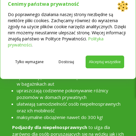
Podjazdy i rampy dla
Cenimy państwa prywatność
osób niepełnosprawnych
Do poprawnego działania naszej strony niezbędne są
niektóre pliki cookies. Zachęcamy również do wyrażenia
To
upraszczają ich życie
zgody na użycie plików cookie narzędzi analitycznych. Dzięki
nim możemy nieustannie ulepszać stronę. Więcej informacji
i poruszanie się
znajdą państwo w Polityce Prywatności.
Polityka
→
prywatności
.
ułatwiają dostęp do instytucji publicznych
Tylko wymagane
Dostosuj
Akceptuj wszystkie
i załatwienie spraw, które zazwyczaj wymagają
proszenia o pomoc osób trzecich
upraszczają umieszczenie ciężkich wózków
w bagażnikach aut
upraszczają codzienne pokonywanie różnicy
poziomów w domach prywatnych
ułatwiają samodzielność osób niepełnosprawnych
oraz ich mobilność
maksymalne obciążenie nawet do 300 kg!
Podjazdy dla niepełnosprawnych
to ulga dla
zarówno dla osób poruszających się na wózku jak i ich