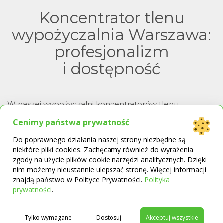
Koncentrator tlenu
wypożyczalnia Warszawa:
profesjonalizm
i dostępność
W naszej wypożyczalni koncentratorów tlenu
w Warszawie stawiamy na profesjonalizm i wygodę
Cenimy państwa prywatność
klienta. Oferujemy urządzenia renomowanych firm
oraz zapewniamy szybką dostawę. Skontaktuj się
Do poprawnego działania naszej strony niezbędne są
z nami, aby poznać szczegóły oferty.
niektóre pliki cookies. Zachęcamy również do wyrażenia
zgody na użycie plików cookie narzędzi analitycznych. Dzięki
nim możemy nieustannie ulepszać stronę. Więcej informacji
znajdą państwo w Polityce Prywatności.
Polityka
→
prywatności
.
Pozostałe oddziały
Wypożyczalnia koncentratorów tlenu Bytom
Tylko wymagane
Dostosuj
Akceptuj wszystkie