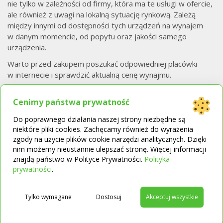
nie tylko w zależności od firmy, która ma te usługi w ofercie,
ale również z uwagi na lokalną sytuację rynkową. Zależą
między innymi od dostępności tych urządzeń na wynajem
w danym momencie, od popytu oraz jakości samego
urządzenia.
Warto przed zakupem poszukać odpowiedniej placówki
w internecie i sprawdzić aktualną cenę wynajmu.
Jeśli chcesz wypożyczyć CPAP z firmy BRAND Vital wybierz
Cenimy państwa prywatność
oddział najbliżej Twojego miejsca zamieszkania i
skontaktuj
się z nami
.
Ceny wynajmu naszych urządzeń
znajdziesz
Do poprawnego działania naszej strony niezbędne są
w cenniku, natomiast mogą się one różnić z uwagi
niektóre pliki cookies. Zachęcamy również do wyrażenia
na dostępny w danym momencie sprzęt.
zgody na użycie plików cookie narzędzi analitycznych. Dzięki
nim możemy nieustannie ulepszać stronę. Więcej informacji
Analizując sytuację zakupu zamiast wypożyczenia aparatu
znajdą państwo w Polityce Prywatności.
Polityka
CPAP – sprawdź ceny, skonsultuj się ze specjalistą i podejmij
→
prywatności
.
decyzję.
Ceny aparatów CPAP znajdziesz w naszym
sklepie
Tylko wymagane
Dostosuj
Akceptuj wszystkie
internetowym z wyposażeniem medycznym
.
Magdalena Lasota