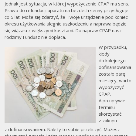
Jednak jest sytuacja, w której wypożyczenie CPAP ma sens.
Prawo do refundacji aparatu na bezdech senny przysługuje
co 5 lat. Może się zdarzyć, że Twoje urządzenie pod koniec
okresu użytkowania ulegnie uszkodzeniu a naprawa będzie
się wiązała z większymi kosztami. Do napraw CPAP nasz
rodzimy Fundusz nie dopłaca.
W przypadku,
kiedy
do kolejnego
dofinansowania
zostało parę
miesięcy, warto
wypożyczyć
CPAP.
A po upływie
terminu
skorzystać
z zakupu
z dofinansowaniem. Należy to sobie przeliczyć. Możesz
skorzystać z maski, którą masz i wypróbować nowy sprzęt.