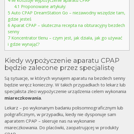
4
Ile kosztuje wypożyczenie aparatu CPAP
4.1
Proponowane artykuły:
5
Auto CPAP DreamStation Go – niezawodny wszędzie tam,
gdzie jesteś
6
Aparat CPAP – skuteczna recepta na obturacyjny bezdech
senny
7
Koncentrator tlenu – czym jest, jak działa, jak go używać
i gdzie wynająć?
Kiedy wypożyczenie aparatu CPAP
będzie zalecone przez specjalistę
Są sytuacje, w których wynajem aparatu na bezdech senny
będzie wręcz konieczny. W takich przypadkach to lekarz lub
specjalista zleci wypożyczenie urządzenia celem wykonania
miareczkowania
.
Lekarz – po wykonanym badaniu polisomnograficznym lub
poligraficznym, w przypadku, kiedy nie dysponuje sam
aparatem CPAP – skieruje nas na wykonanie
miareczkowania. Do placówki, zaopatrującej w produkty
CPAP.