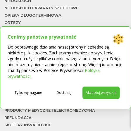
NIEDOSŁUCH
NIEDOSŁUCH I APARATY SŁUCHOWE
OPIEKA DŁUGOTERMINOWA
ORTEZY
ORTOPEDIA
Cenimy państwa prywatność
PIŁKI REHABILITACYJNE
PODNOŚNIKI
Do poprawnego działania naszej strony niezbędne są
PODNOŚNIKI, PIONIZATORY I SCHODOŁAZY
niektóre pliki cookies. Zachęcamy również do wyrażenia
To
zgody na użycie plików cookie narzędzi analitycznych. Dzięki
PODUSZKI ORTOPEDYCZNE
nim możemy nieustannie ulepszać stronę. Więcej informacji
PODUSZKI SENSORYCZNE
znajdą państwo w Polityce Prywatności.
Polityka
→
POJAZDY ELEKTRYCZNE
prywatności
.
POMOCE W CHODZENIU
PRODUKTY I ŚRODKI HIGIENICZNE
Tylko wymagane
Dostosuj
Akceptuj wszystkie
PRODUKTY KOMPRESYJNE
PRODUKTY MEDYCZNE
PRODUKTY MEDYCZNE I ELEKTROMEDYCYNA
REFUNDACJA
SKUTERY INWALIDZKIE