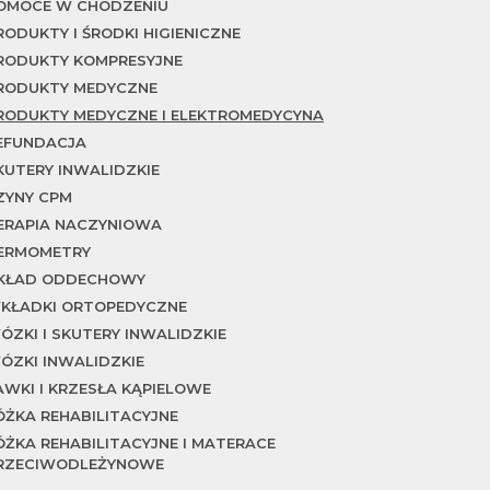
OMOCE W CHODZENIU
RODUKTY I ŚRODKI HIGIENICZNE
RODUKTY KOMPRESYJNE
RODUKTY MEDYCZNE
RODUKTY MEDYCZNE I ELEKTROMEDYCYNA
EFUNDACJA
KUTERY INWALIDZKIE
ZYNY CPM
ERAPIA NACZYNIOWA
ERMOMETRY
KŁAD ODDECHOWY
KŁADKI ORTOPEDYCZNE
ÓZKI I SKUTERY INWALIDZKIE
ÓZKI INWALIDZKIE
AWKI I KRZESŁA KĄPIELOWE
ÓŻKA REHABILITACYJNE
ÓŻKA REHABILITACYJNE I MATERACE
RZECIWODLEŻYNOWE