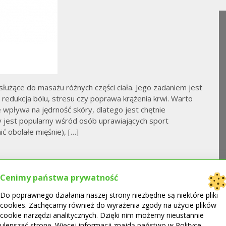
łużące do masażu różnych części ciała. Jego zadaniem jest
 redukcja bólu, stresu czy poprawa krążenia krwi. Warto
wpływa na jędrność skóry, dlatego jest chętnie
 jest popularny wśród osób uprawiających sport
ć obolałe mięśnie), […]
Cenimy państwa prywatność
Do poprawnego działania naszej strony niezbędne są niektóre pliki
cookies. Zachęcamy również do wyrażenia zgody na użycie plików
ląt i dzieci – na jaki
cookie narzędzi analitycznych. Dzięki nim możemy nieustannie
ulepszać stronę. Więcej informacji znajdą państwo w Polityce