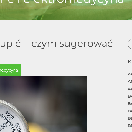
 kupić – czym sugerować
K
medycyna
A
A
A
B
B
B
B
B