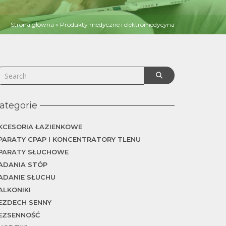
Strona główna
»
Produkty medyczne i elektromedycyna
ategorie
KCESORIA ŁAZIENKOWE
PARATY CPAP I KONCENTRATORY TLENU
PARATY SŁUCHOWE
ADANIA STÓP
ADANIE SŁUCHU
ALKONIKI
EZDECH SENNY
EZSENNOŚĆ