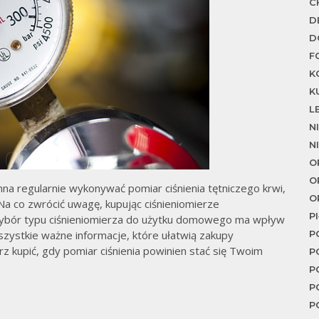
C
D
D
F
K
K
L
N
N
O
O
a regularnie wykonywać pomiar ciśnienia tętniczego krwi,
O
 Na co zwrócić uwagę, kupując ciśnieniomierze
P
ybór typu ciśnieniomierza do użytku domowego ma wpływ
szystkie ważne informacje, które ułatwią zakupy
P
erz kupić, gdy pomiar ciśnienia powinien stać się Twoim
P
P
P
P