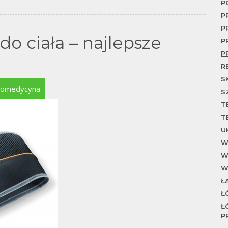
P
P
P
o ciała – najlepsze
P
P
R
S
tromedycyna
S
T
T
U
W
W
W
Ł
Ł
Ł
P