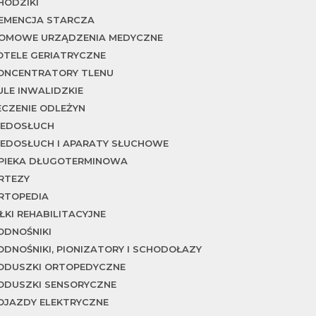
HODZIKI
EMENCJA STARCZA
OMOWE URZĄDZENIA MEDYCZNE
OTELE GERIATRYCZNE
ONCENTRATORY TLENU
ULE INWALIDZKIE
ECZENIE ODLEŻYN
IEDOSŁUCH
IEDOSŁUCH I APARATY SŁUCHOWE
PIEKA DŁUGOTERMINOWA
RTEZY
RTOPEDIA
IŁKI REHABILITACYJNE
ODNOŚNIKI
ODNOŚNIKI, PIONIZATORY I SCHODOŁAZY
ODUSZKI ORTOPEDYCZNE
ODUSZKI SENSORYCZNE
OJAZDY ELEKTRYCZNE