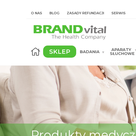
O NAS
BLOG
ZASADY REFUNDACJI
SERWIS
APARATY
SKLEP
BADANIA
SŁUCHOWE
Produkty medycz