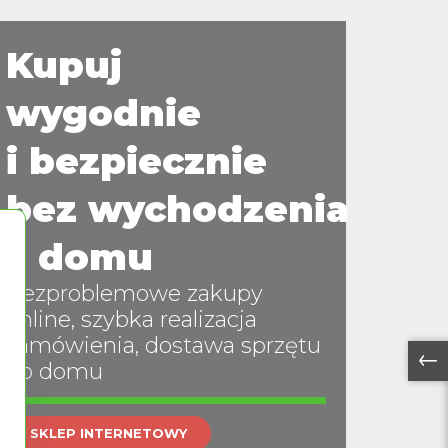
t
Kupuj
wygodnie
i bezpiecznie
bez wychodzenia
z domu
Bezproblemowe zakupy
online, szybka realizacja
zamówienia, dostawa sprzętu
→
do domu
SKLEP INTERNETOWY