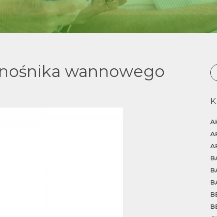
dnośnika wannowego
K
A
A
A
B
B
B
B
B