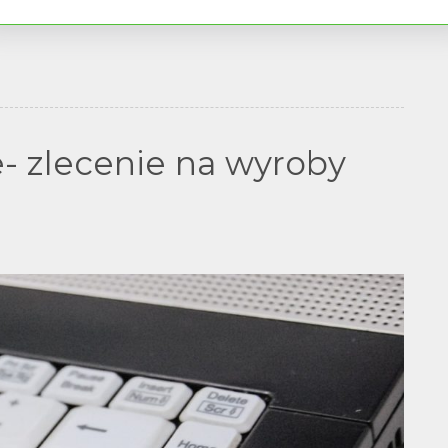
wyr
liwa nawet bez wychodzenia z domu.
- zlecenie na wyroby