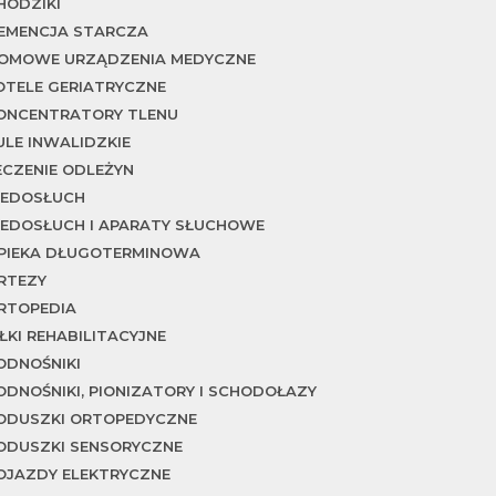
HODZIKI
EMENCJA STARCZA
OMOWE URZĄDZENIA MEDYCZNE
OTELE GERIATRYCZNE
ONCENTRATORY TLENU
ULE INWALIDZKIE
ECZENIE ODLEŻYN
IEDOSŁUCH
IEDOSŁUCH I APARATY SŁUCHOWE
PIEKA DŁUGOTERMINOWA
RTEZY
RTOPEDIA
IŁKI REHABILITACYJNE
ODNOŚNIKI
ODNOŚNIKI, PIONIZATORY I SCHODOŁAZY
ODUSZKI ORTOPEDYCZNE
ODUSZKI SENSORYCZNE
OJAZDY ELEKTRYCZNE