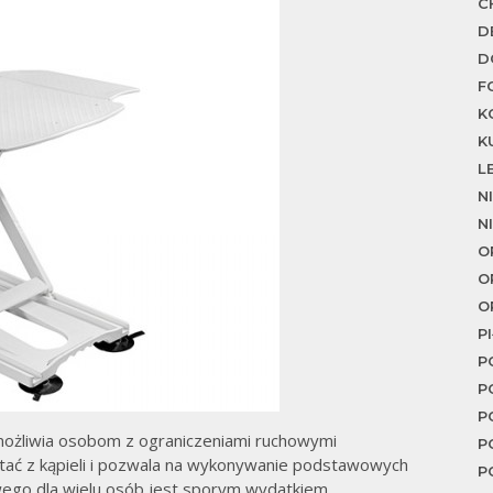
C
D
D
F
K
K
L
N
N
O
O
O
P
P
P
P
ożliwia osobom z ograniczeniami ruchowymi
P
stać z kąpieli i pozwala na wykonywanie podstawowych
P
wego dla wielu osób jest sporym wydatkiem,