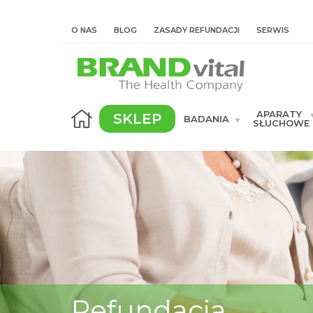
O NAS
BLOG
ZASADY REFUNDACJI
SERWIS
APARATY
SKLEP
BADANIA
SŁUCHOWE
Refundacja