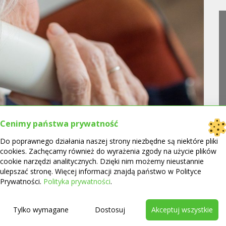
jes
Cenimy państwa prywatność
Do poprawnego działania naszej strony niezbędne są niektóre pliki
cookies. Zachęcamy również do wyrażenia zgody na użycie plików
cookie narzędzi analitycznych. Dzięki nim możemy nieustannie
ulepszać stronę. Więcej informacji znajdą państwo w Polityce
Prywatności.
Polityka prywatności
.
 kwarantanna zmieniły życie wielu osób. Brak możliwości
Tylko wymagane
Dostosuj
Akceptuj wszystkie
my w czasie zakup produktów. Tymczasem refundacja