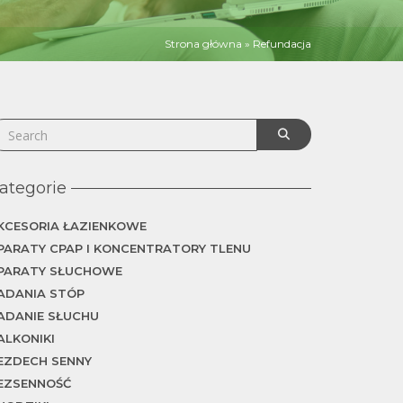
Strona główna
»
Refundacja
ategorie
KCESORIA ŁAZIENKOWE
PARATY CPAP I KONCENTRATORY TLENU
PARATY SŁUCHOWE
ADANIA STÓP
ADANIE SŁUCHU
ALKONIKI
EZDECH SENNY
EZSENNOŚĆ