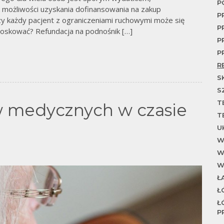
To
P
 możliwości uzyskania dofinansowania na zakup
P
zy każdy pacjent z ograniczeniami ruchowymi może się
P
ioskować? Refundacja na podnośnik […]
P
P
R
S
S
T
 medycznych w czasie
T
U
W
W
W
Ł
Ł
Ł
P