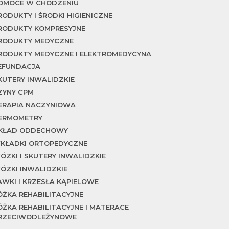
OMOCE W CHODZENIU
RODUKTY I ŚRODKI HIGIENICZNE
RODUKTY KOMPRESYJNE
RODUKTY MEDYCZNE
RODUKTY MEDYCZNE I ELEKTROMEDYCYNA
EFUNDACJA
KUTERY INWALIDZKIE
ZYNY CPM
ERAPIA NACZYNIOWA
ERMOMETRY
KŁAD ODDECHOWY
KŁADKI ORTOPEDYCZNE
ÓZKI I SKUTERY INWALIDZKIE
ÓZKI INWALIDZKIE
AWKI I KRZESŁA KĄPIELOWE
ÓŻKA REHABILITACYJNE
ÓŻKA REHABILITACYJNE I MATERACE
RZECIWODLEŻYNOWE