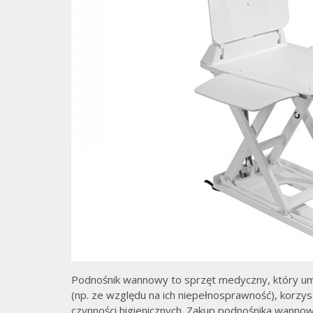
Podnośnik wannowy to sprzęt medyczny, który um
(np. ze względu na ich niepełnosprawność), korzy
czynności higienicznych. Zakup podnośnika wanno