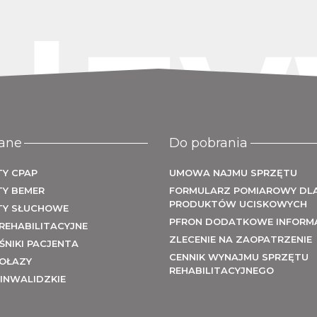
Uży
ane
Do pobrania
Y CPAP
UMOWA NAJMU SPRZĘTU
TY BEMER
FORMULARZ POMIAROWY DL
PRODUKTÓW UCISKOWYCH
TY SŁUCHOWE
PFRON DODATKOWE INFORM
REHABILITACYJNE
ZLECENIE NA ZAOPATRZENIE
NIKI PACJENTA
CENNIK WYNAJMU SPRZĘTU
OŁAZY
REHABILITACYJNEGO
INWALIDZKIE