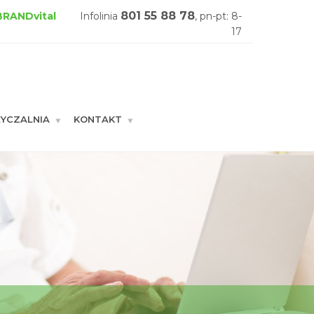
801 55 88 78
 BRANDvital
Infolinia
, pn-pt: 8-
17
YCZALNIA
KONTAKT
GŁÓWNA