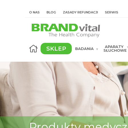
O NAS
BLOG
ZASADY REFUNDACJI
SERWIS
APARATY
SKLEP
BADANIA
SŁUCHOWE
Produkty medyc