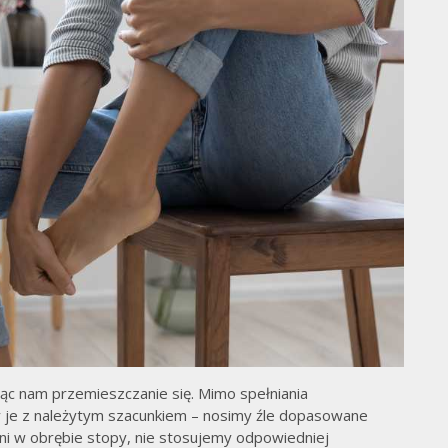
ąc nam przemieszczanie się. Mimo spełniania
my je z należytym szacunkiem – nosimy źle dopasowane
ni w obrębie stopy, nie stosujemy odpowiedniej