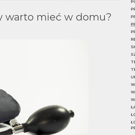
P
P
ny warto mieć w domu?
P
P
P
R
S
S
T
T
U
W
W
W
Ł
Ł
Ł
P