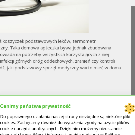
iś koszyczek podstawowych leków, termometr
tyczny. Taka domowa apteczka bywa jednak zbudowana
wiada na potrzeby wszystkich korzystających z niej
ekcji górnych dróg oddechowych, zranień czy kontroli
wdź, jaki podstawowy sprzęt medyczny warto mieć w domu
Cenimy państwa prywatność
Do poprawnego działania naszej strony niezbędne są niektóre pliki
kompresyjne dla
cookies. Zachęcamy również do wyrażenia zgody na użycie plików
cookie narzędzi analitycznych. Dzięki nim możemy nieustannie
ng TOP 3
ulepszać stronę. Więcej informacji znajdą państwo w Polityce