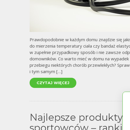
Prawdopodobnie w każdym domu znajdzie się jak
do mierzenia temperatury ciała czy bandaż elas
w zupełnie przypadkowy sposób i nie zawsze odpo
domowników. Co warto mieć w domu na wypadek inf
przebiegu niektórych chorób przewlekłych? Spra
i tym samym […]
CZYTAJ WIĘCEJ
Najlepsze produkty 
sportowców – ranki