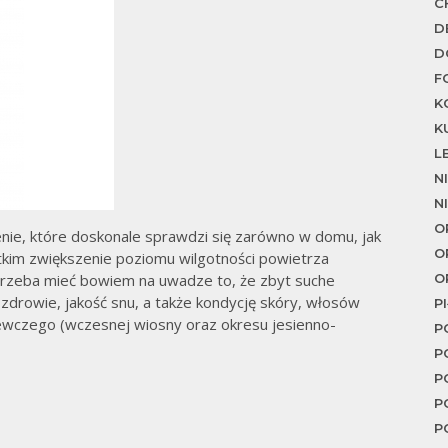
C
D
D
F
K
K
L
N
N
O
nie, które doskonale sprawdzi się zarówno w domu, jak
O
tkim zwiększenie poziomu wilgotności powietrza
Trzeba mieć bowiem na uwadze to, że zbyt suche
O
rowie, jakość snu, a także kondycję skóry, włosów
P
zewczego (wczesnej wiosny oraz okresu jesienno-
P
P
P
P
P