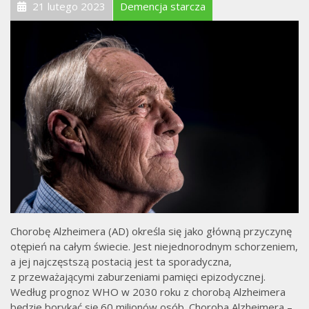
21 lutego 2023
Demencja starcza
Chorobę Alzheimera (AD) określa się jako główną przyczynę
otępień na całym świecie. Jest niejednorodnym schorzeniem,
a jej najczęstszą postacią jest ta sporadyczna,
z przeważającymi zaburzeniami pamięci epizodycznej.
Według prognoz WHO w 2030 roku z chorobą Alzheimera
będzie borykać się 60 milionów osób. Choroba Alzheimera –