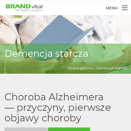
MENU
Demencja starcza
Strona główna
»
Demencja starcza
Choroba Alzheimera
— przyczyny, pierwsze
objawy choroby