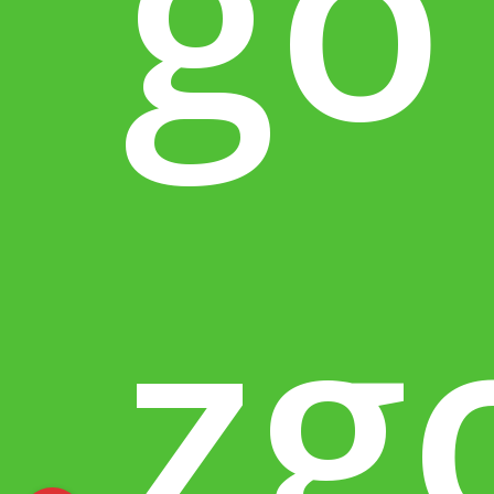
go
zg