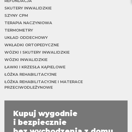
REFUNDACJA
SKUTERY INWALIDZKIE
SZYNY CPM
TERAPIA NACZYNIOWA
TERMOMETRY
UKŁAD ODDECHOWY
jes
WKŁADKI ORTOPEDYCZNE
WÓZKI I SKUTERY INWALIDZKIE
WÓZKI INWALIDZKIE
ŁAWKI I KRZESŁA KĄPIELOWE
ŁÓŻKA REHABILITACYJNE
ŁÓŻKA REHABILITACYJNE I MATERACE
PRZECIWODLEŻYNOWE
Kupuj wygodnie
i bezpiecznie
bez wychodzenia z domu