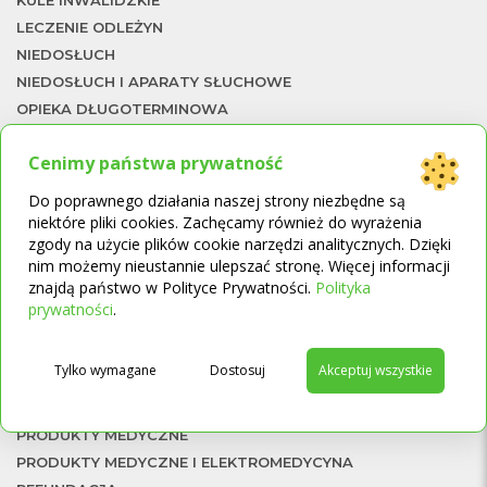
LECZENIE ODLEŻYN
NIEDOSŁUCH
NIEDOSŁUCH I APARATY SŁUCHOWE
OPIEKA DŁUGOTERMINOWA
ORTEZY
Cenimy państwa prywatność
ORTOPEDIA
PIŁKI REHABILITACYJNE
Do poprawnego działania naszej strony niezbędne są
PODNOŚNIKI
niektóre pliki cookies. Zachęcamy również do wyrażenia
To
zgody na użycie plików cookie narzędzi analitycznych. Dzięki
PODNOŚNIKI, PIONIZATORY I SCHODOŁAZY
nim możemy nieustannie ulepszać stronę. Więcej informacji
PODUSZKI ORTOPEDYCZNE
znajdą państwo w Polityce Prywatności.
Polityka
→
PODUSZKI SENSORYCZNE
prywatności
.
POJAZDY ELEKTRYCZNE
POMOCE W CHODZENIU
Tylko wymagane
Dostosuj
Akceptuj wszystkie
PRODUKTY I ŚRODKI HIGIENICZNE
PRODUKTY KOMPRESYJNE
PRODUKTY MEDYCZNE
PRODUKTY MEDYCZNE I ELEKTROMEDYCYNA