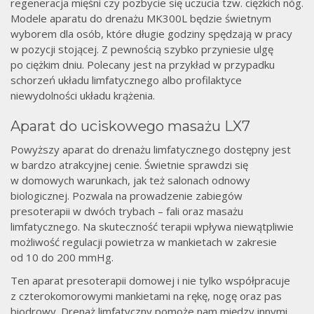
regeneracja mięśni czy pozbycie się uczucia tzw. ciężkich nóg.
Modele aparatu do drenażu MK300L będzie świetnym
wyborem dla osób, które długie godziny spędzają w pracy
w pozycji stojącej. Z pewnością szybko przyniesie ulgę
po ciężkim dniu. Polecany jest na przykład w przypadku
schorzeń układu limfatycznego albo profilaktyce
niewydolności układu krążenia.
Aparat do uciskowego masażu LX7
Powyższy aparat do drenażu limfatycznego dostępny jest
w bardzo atrakcyjnej cenie. Świetnie sprawdzi się
w domowych warunkach, jak też salonach odnowy
biologicznej. Pozwala na prowadzenie zabiegów
presoterapii w dwóch trybach – fali oraz masażu
limfatycznego. Na skuteczność terapii wpływa niewątpliwie
możliwość regulacji powietrza w mankietach w zakresie
od 10 do 200 mmHg.
Ten aparat presoterapii domowej i nie tylko współpracuje
z czterokomorowymi mankietami na rękę, nogę oraz pas
biodrowy. Drenaż limfatyczny pomoże nam między innymi