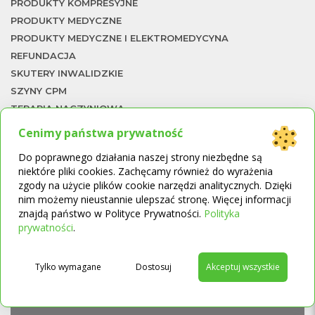
PRODUKTY KOMPRESYJNE
PRODUKTY MEDYCZNE
PRODUKTY MEDYCZNE I ELEKTROMEDYCYNA
REFUNDACJA
SKUTERY INWALIDZKIE
SZYNY CPM
TERAPIA NACZYNIOWA
TERMOMETRY
Cenimy państwa prywatność
UKŁAD ODDECHOWY
To
Do poprawnego działania naszej strony niezbędne są
WKŁADKI ORTOPEDYCZNE
niektóre pliki cookies. Zachęcamy również do wyrażenia
WÓZKI I SKUTERY INWALIDZKIE
zgody na użycie plików cookie narzędzi analitycznych. Dzięki
WÓZKI INWALIDZKIE
nim możemy nieustannie ulepszać stronę. Więcej informacji
znajdą państwo w Polityce Prywatności.
Polityka
ŁAWKI I KRZESŁA KĄPIELOWE
→
prywatności
.
ŁÓŻKA REHABILITACYJNE
ŁÓŻKA REHABILITACYJNE I MATERACE
PRZECIWODLEŻYNOWE
Tylko wymagane
Dostosuj
Akceptuj wszystkie