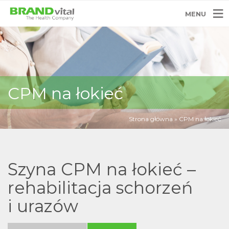
MENU
CPM na łokieć
Strona główna
»
CPM na łokieć
Szyna CPM na łokieć –
rehabilitacja schorzeń
i urazów