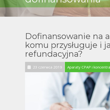
Dofinansowanie na a
komu przysługuje i j
refundacyjna?
23 czerwca 2019
Aparaty CPAP i koncentra