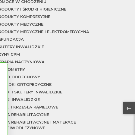
OMOCE W CHODZENIU
RODUKTY I ŚRODKI HIGIENICZNE
RODUKTY KOMPRESYJNE
RODUKTY MEDYCZNE
RODUKTY MEDYCZNE I ELEKTROMEDYCYNA
EFUNDACJA
KUTERY INWALIDZKIE
ZYNY CPM
ERAPIA NACZYNIOWA
ERMOMETRY
KŁAD ODDECHOWY
KŁADKI ORTOPEDYCZNE
ÓZKI I SKUTERY INWALIDZKIE
ÓZKI INWALIDZKIE
→
AWKI I KRZESŁA KĄPIELOWE
ÓŻKA REHABILITACYJNE
ÓŻKA REHABILITACYJNE I MATERACE
RZECIWODLEŻYNOWE