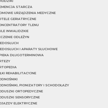
HODZIKI
EMENCJA STARCZA
OMOWE URZĄDZENIA MEDYCZNE
OTELE GERIATRYCZNE
ONCENTRATORY TLENU
ULE INWALIDZKIE
ECZENIE ODLEŻYN
IEDOSŁUCH
IEDOSŁUCH I APARATY SŁUCHOWE
PIEKA DŁUGOTERMINOWA
RTEZY
RTOPEDIA
IŁKI REHABILITACYJNE
ODNOŚNIKI
ODNOŚNIKI, PIONIZATORY I SCHODOŁAZY
ODUSZKI ORTOPEDYCZNE
ODUSZKI SENSORYCZNE
OJAZDY ELEKTRYCZNE