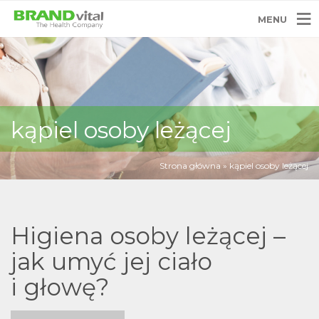
MENU
kąpiel osoby leżącej
Strona główna
»
kąpiel osoby leżącej
Higiena osoby leżącej –
jak umyć jej ciało
i głowę?