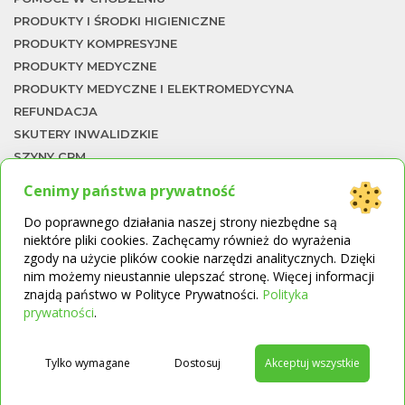
PRODUKTY I ŚRODKI HIGIENICZNE
PRODUKTY KOMPRESYJNE
PRODUKTY MEDYCZNE
PRODUKTY MEDYCZNE I ELEKTROMEDYCYNA
REFUNDACJA
SKUTERY INWALIDZKIE
SZYNY CPM
TERAPIA NACZYNIOWA
Cenimy państwa prywatność
TERMOMETRY
To
Do poprawnego działania naszej strony niezbędne są
UKŁAD ODDECHOWY
niektóre pliki cookies. Zachęcamy również do wyrażenia
WKŁADKI ORTOPEDYCZNE
zgody na użycie plików cookie narzędzi analitycznych. Dzięki
WÓZKI I SKUTERY INWALIDZKIE
nim możemy nieustannie ulepszać stronę. Więcej informacji
WÓZKI INWALIDZKIE
znajdą państwo w Polityce Prywatności.
Polityka
→
prywatności
.
ŁAWKI I KRZESŁA KĄPIELOWE
ŁÓŻKA REHABILITACYJNE
ŁÓŻKA REHABILITACYJNE I MATERACE
Tylko wymagane
Dostosuj
Akceptuj wszystkie
PRZECIWODLEŻYNOWE