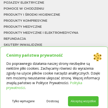
POJAZDY ELEKTRYCZNE
POMOCE W CHODZENIU
PRODUKTY I ŚRODKI HIGIENICZNE
PRODUKTY KOMPRESYJNE
PRODUKTY MEDYCZNE
PRODUKTY MEDYCZNE I ELEKTROMEDYCYNA
REFUNDACJA
SKUTERY INWALIDZKIE
SZYNY CPM
Cenimy państwa prywatność
TERAPIA NACZYNIOWA
To
TERMOMETRY
Do poprawnego działania naszej strony niezbędne są
niektóre pliki cookies. Zachęcamy również do wyrażenia
UKŁAD ODDECHOWY
zgody na użycie plików cookie narzędzi analitycznych. Dzięki
WKŁADKI ORTOPEDYCZNE
nim możemy nieustannie ulepszać stronę. Więcej informacji
WÓZKI I SKUTERY INWALIDZKIE
znajdą państwo w Polityce Prywatności.
Polityka
→
WÓZKI INWALIDZKIE
prywatności
.
ŁAWKI I KRZESŁA KĄPIELOWE
ŁÓŻKA REHABILITACYJNE
Tylko wymagane
Dostosuj
Akceptuj wszystkie
ŁÓŻKA REHABILITACYJNE I MATERACE