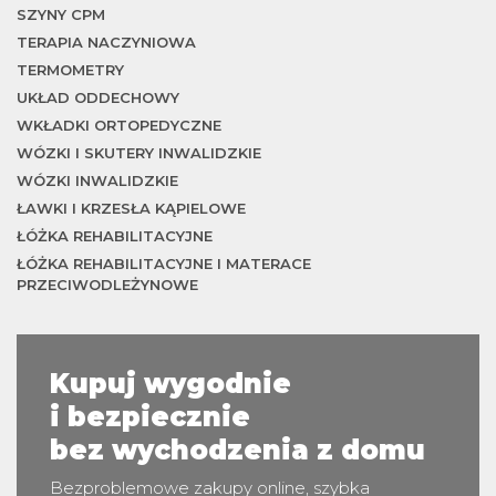
je
SZYNY CPM
TERAPIA NACZYNIOWA
TERMOMETRY
UKŁAD ODDECHOWY
WKŁADKI ORTOPEDYCZNE
WÓZKI I SKUTERY INWALIDZKIE
WÓZKI INWALIDZKIE
ŁAWKI I KRZESŁA KĄPIELOWE
ŁÓŻKA REHABILITACYJNE
ŁÓŻKA REHABILITACYJNE I MATERACE
w
PRZECIWODLEŻYNOWE
Kupuj wygodnie
i bezpiecznie
bez wychodzenia z domu
Bezproblemowe zakupy online, szybka