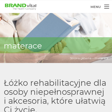
MENU
materace
Strona główna
»
materace
Łóżko rehabilitacyjne dla
osoby niepełnosprawnej
i akcesoria, które ułatwią
Ci życie.