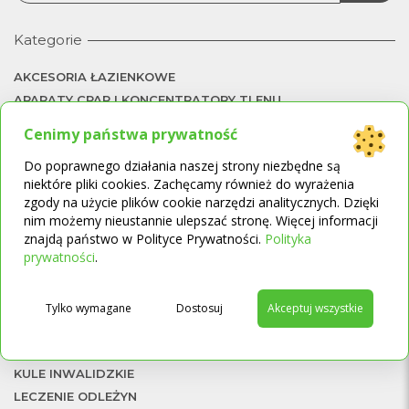
Kategorie
AKCESORIA ŁAZIENKOWE
APARATY CPAP I KONCENTRATORY TLENU
APARATY SŁUCHOWE
Cenimy państwa prywatność
BADANIA STÓP
Do poprawnego działania naszej strony niezbędne są
BADANIE SŁUCHU
niektóre pliki cookies. Zachęcamy również do wyrażenia
BALKONIKI
zgody na użycie plików cookie narzędzi analitycznych. Dzięki
BEZDECH SENNY
nim możemy nieustannie ulepszać stronę. Więcej informacji
BEZSENNOŚĆ
znajdą państwo w Polityce Prywatności.
Polityka
→
prywatności
.
CHODZIKI
DEMENCJA STARCZA
DOMOWE URZĄDZENIA MEDYCZNE
Tylko wymagane
Dostosuj
Akceptuj wszystkie
FOTELE GERIATRYCZNE
KONCENTRATORY TLENU
KULE INWALIDZKIE
LECZENIE ODLEŻYN