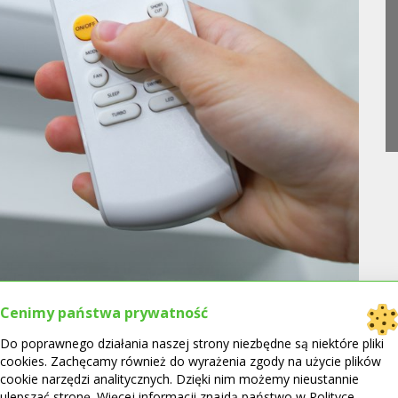
To
Cenimy państwa prywatność
cja negatywnie wpływa
Do poprawnego działania naszej strony niezbędne są niektóre pliki
cookies. Zachęcamy również do wyrażenia zgody na użycie plików
cookie narzędzi analitycznych. Dzięki nim możemy nieustannie
ulepszać stronę. Więcej informacji znajdą państwo w Polityce