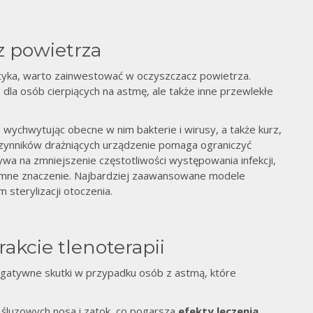
z powietrza
tyka, warto zainwestować w oczyszczacz powietrza.
wy
dla osób cierpiących na astmę, ale także inne przewlekłe
 wychwytując obecne w nim bakterie i wirusy, a także kurz,
ji czynników drażniących urządzenie pomaga ograniczyć
ływa na zmniejszenie częstotliwości występowania infekcji,
mne znaczenie. Najbardziej zaawansowane modele
sterylizacji otoczenia.
akcie tlenoterapii
egatywne skutki w przypadku osób z astmą, które
śluzowych nosa i zatok, co pogarsza
efekty leczenia