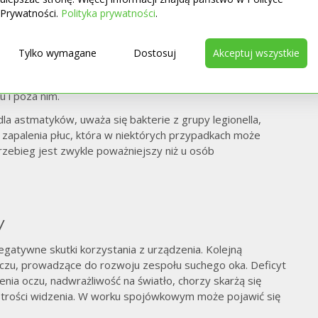
ł się obiektem obserwacji
Państwowego Zakładu
Prywatności.
Polityka prywatności
.
ch z takich urządzeń częściej występują infekcje górnych
ji
rozwija się na skutek „rozsiewania” chorobotwórczych
b zbyt rzadko czyszczone filtry. Niektórzy za pojawiające
Tylko wymagane
Dostosuj
Akceptuj wszystkie
jes
klimatyzację
”. Tymczasem objawy mogą wystąpić także
zi, kiedy jesteśmy narażeni na znaczne wahania
 i poza nim.
la astmatyków, uważa się bakterie z grupy legionella,
zapalenia płuc, która w niektórych przypadkach może
rzebieg jest zwykle poważniejszy niż u osób
y
egatywne skutki korzystania z urządzenia. Kolejną
czu, prowadzące do rozwoju zespołu suchego oka. Deficyt
nia oczu, nadwrażliwość na światło, chorzy skarżą się
strości widzenia. W worku spojówkowym może pojawić się