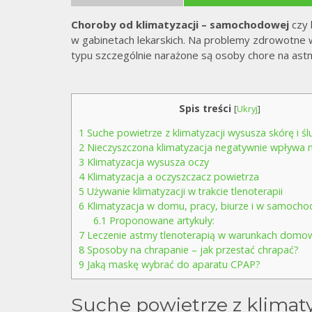
Choroby od klimatyzacji – samochodowej
czy 
w gabinetach lekarskich. Na problemy zdrowotne 
typu szczególnie narażone są osoby chore na ast
Spis treści
[
Ukryj
]
1
Suche powietrze z klimatyzacji wysusza skórę i ś
2
Nieczyszczona klimatyzacja negatywnie wpływa n
3
Klimatyzacja wysusza oczy
4
Klimatyzacja a oczyszczacz powietrza
5
Używanie klimatyzacji w trakcie tlenoterapii
6
Klimatyzacja w domu, pracy, biurze i w samocho
6.1
Proponowane artykuły:
7
Leczenie astmy tlenoterapią w warunkach domo
8
Sposoby na chrapanie – jak przestać chrapać?
9
Jaką maskę wybrać do aparatu CPAP?
Suche powietrze z klimaty