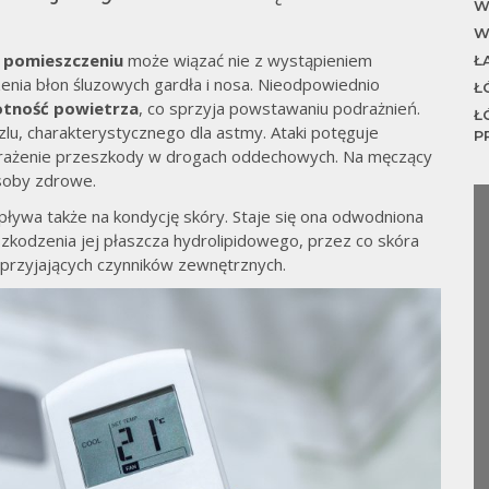
W
W
 pomieszczeniu
może wiązać nie z wystąpieniem
Ł
nia błon śluzowych gardła i nosa. Nieodpowiednio
Ł
otność powietrza
, co sprzyja powstawaniu podrażnień.
Ł
szlu, charakterystycznego dla astmy. Ataki potęguje
P
, wrażenie przeszkody w drogach oddechowych. Na męczący
osoby zdrowe.
ływa także na kondycję skóry. Staje się ona odwodniona
uszkodzenia jej płaszcza hydrolipidowego, przez co skóra
sprzyjających czynników zewnętrznych.