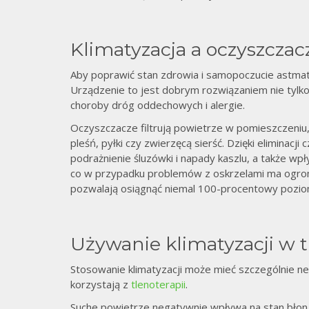
Klimatyzacja a oczyszczac
Aby poprawić stan zdrowia i samopoczucie astma
Urządzenie to jest dobrym rozwiązaniem nie tylko 
choroby dróg oddechowych i alergie.
Oczyszczacze filtrują powietrze w pomieszczeniu,
pleśń, pyłki czy zwierzęcą sierść. Dzięki eliminac
podrażnienie śluzówki i napady kaszlu, a także wp
co w przypadku problemów z oskrzelami ma ogro
pozwalają osiągnąć niemal 100-procentowy poziom 
Używanie klimatyzacji w tr
Stosowanie klimatyzacji może mieć szczególnie n
korzystają z
tlenoterapii
.
Suche powietrze negatywnie wpływa na stan błon 