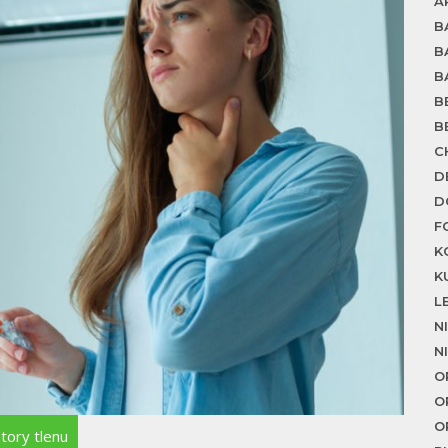
A
B
B
B
B
B
C
D
D
F
K
K
L
N
N
O
O
O
tory tlenu