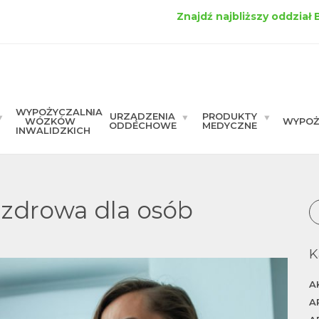
Znajdź najbliższy oddział
WYPOŻYCZALNIA
URZĄDZENIA
PRODUKTY
WÓZKÓW
WYPOŻ
ODDECHOWE
MEDYCZNE
INWALIDZKICH
t zdrowa dla osób
K
A
A