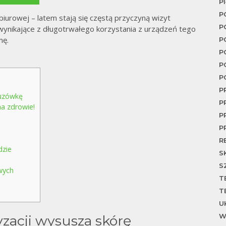
P
P
biurowej – latem stają się częstą przyczyną wizyt
P
wynikające z długotrwałego korzystania z urządzeń tego
mę.
P
P
P
P
P
luzówkę
P
a zdrowie!
P
P
R
dzie
S
S
wych
T
T
U
W
zacji wysusza skórę