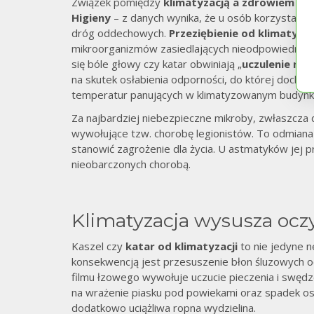
Związek pomiędzy
klimatyzacją a zdrowiem
sta
Higieny
– z danych wynika, że u osób korzystający
dróg oddechowych.
Przeziębienie od klimatyzac
mikroorganizmów zasiedlających nieodpowiednio lu
się bóle głowy czy katar obwiniają „
uczulenie na 
na skutek osłabienia odporności, do której dochod
temperatur panujących w klimatyzowanym budynku
Za najbardziej niebezpieczne mikroby, zwłaszcza d
wywołujące tzw. chorobę legionistów. To odmiana 
stanowić zagrożenie dla życia. U astmatyków jej p
nieobarczonych chorobą.
Klimatyzacja wysusza ocz
Kaszel czy
katar od klimatyzacji
to nie jedyne n
konsekwencją jest przesuszenie błon śluzowych o
filmu łzowego wywołuje uczucie pieczenia i swędze
na wrażenie piasku pod powiekami oraz spadek o
dodatkowo uciążliwa ropna wydzielina.