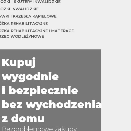
ÓZKI I SKUTERY INWALIDZKIE
ÓZKI INWALIDZKIE
AWKI I KRZESŁA KĄPIELOWE
ÓŻKA REHABILITACYJNE
ÓŻKA REHABILITACYJNE I MATERACE
RZECIWODLEŻYNOWE
Kupuj
wygodnie
i bezpiecznie
bez wychodzenia
z domu
Bezproblemowe zakupy