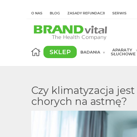
O NAS
BLOG
ZASADY REFUNDACJI
SERWIS
APARATY
SKLEP
BADANIA
SŁUCHOWE
Czy klimatyzacja jes
chorych na astmę?