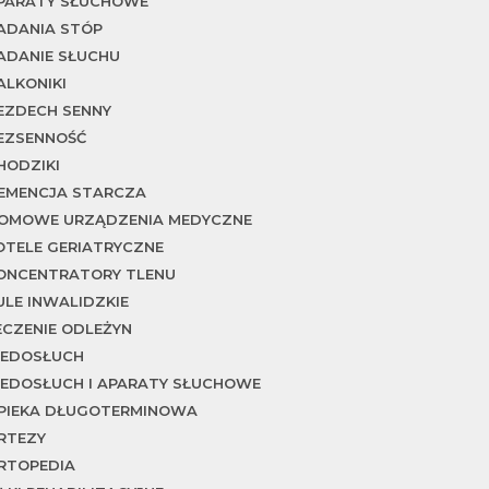
PARATY SŁUCHOWE
ADANIA STÓP
ADANIE SŁUCHU
ALKONIKI
EZDECH SENNY
EZSENNOŚĆ
HODZIKI
EMENCJA STARCZA
OMOWE URZĄDZENIA MEDYCZNE
OTELE GERIATRYCZNE
ONCENTRATORY TLENU
ULE INWALIDZKIE
ECZENIE ODLEŻYN
IEDOSŁUCH
IEDOSŁUCH I APARATY SŁUCHOWE
PIEKA DŁUGOTERMINOWA
RTEZY
RTOPEDIA