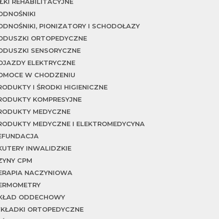
IŁKI REHABILITACYJNE
ODNOŚNIKI
ODNOŚNIKI, PIONIZATORY I SCHODOŁAZY
ODUSZKI ORTOPEDYCZNE
ODUSZKI SENSORYCZNE
OJAZDY ELEKTRYCZNE
OMOCE W CHODZENIU
RODUKTY I ŚRODKI HIGIENICZNE
RODUKTY KOMPRESYJNE
RODUKTY MEDYCZNE
RODUKTY MEDYCZNE I ELEKTROMEDYCYNA
EFUNDACJA
KUTERY INWALIDZKIE
ZYNY CPM
ERAPIA NACZYNIOWA
ERMOMETRY
KŁAD ODDECHOWY
KŁADKI ORTOPEDYCZNE