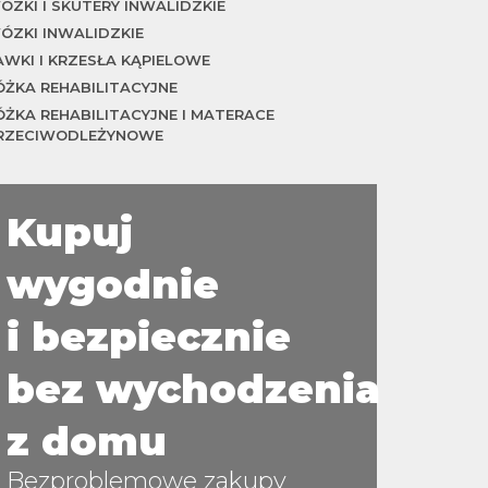
ÓZKI I SKUTERY INWALIDZKIE
ÓZKI INWALIDZKIE
AWKI I KRZESŁA KĄPIELOWE
ÓŻKA REHABILITACYJNE
ÓŻKA REHABILITACYJNE I MATERACE
RZECIWODLEŻYNOWE
Kupuj
wygodnie
i bezpiecznie
bez wychodzenia
z domu
Bezproblemowe zakupy