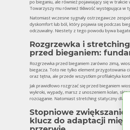
po bieganiu, ale również pojawiający się w trakcie
Towarzyszy mu również tkliwość występująca w 
Natomiast wczesne sygnały ostrzegawcze zespołu 
dyskomfort lub ból, który pojawia się podczas bie
odczuwalny. Niestety z tego powodu bywa bagateli
Rozgrzewka i stretchin
przed bieganiem: funda
Rozgrzewka przed bieganiem zarówno zimą, wiosną
biegacza. Toto nie tylko element przygotowania c
oraz tętna, ale przede wszystkim profilaktyka kon
Jak prawidłowo rozgrzać się przed bieganiem wio
wykroki, wypady, marsz z unoszeniem kolan, skipy
rozciąganie. Natomiast stretching statyczny dla b
Stopniowe zwiększanie 
klucz do adaptacji mięśn
przerwie