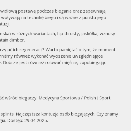
wy
widłową postawę podczas biegania oraz zapewniają
e wpływają na technikę biegu i są ważne z punktu jego
uzji.
eska) w różnych wariantach, hip thrusty, jaskółka, wznosy
tain climber.
przyjać ich regeneracji? Warto pamiętać o tym, że moment
inniśmy również wykonać wyciszenie uwzględniające
y. Dobrze jest również rolować mięśnie, zapobiegając
wość wśród biegaczy. Medycyna Sportowa / Polish J Sport
in splints. Najczęstsza kontuzja osób biegających. Czy znamy
gia. Dostęp: 29.04.2025.