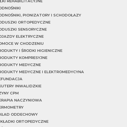
IŁKI REHABILITACYJNE
ODNOŚNIKI
ODNOŚNIKI, PIONIZATORY I SCHODOŁAZY
ODUSZKI ORTOPEDYCZNE
ODUSZKI SENSORYCZNE
OJAZDY ELEKTRYCZNE
OMOCE W CHODZENIU
RODUKTY I ŚRODKI HIGIENICZNE
RODUKTY KOMPRESYJNE
RODUKTY MEDYCZNE
RODUKTY MEDYCZNE I ELEKTROMEDYCYNA
EFUNDACJA
KUTERY INWALIDZKIE
ZYNY CPM
ERAPIA NACZYNIOWA
ERMOMETRY
KŁAD ODDECHOWY
KŁADKI ORTOPEDYCZNE