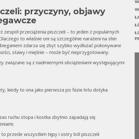
W
czeli: przyczyny, objawy
W
Ł
zegawcze
Ł
ż zespół przeciążenia piszczeli – to jeden z popularnych
Ł
laczego to właśnie oni są szczególnie narażeni na shin
P
bieganiem zdarza się zbyt szybko wydłużać pokonywane
 kości, stawy i mięśnie – może być nieprzygotowany.
czy związane są z nadmiernymi obciążeniami występującymi
ęty, kiedy to ona jako pierwsza po fazie lotu dotyka
as ruchu stopa i kostka zbytnio zapadają się
eniami.
 to przede wszystkim tępy i ostry ból piszczeli