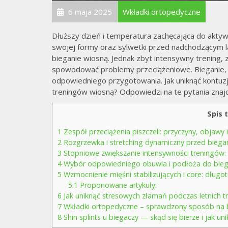
6 maja 2025
Wkładki ortopedyczne
Dłuższy dzień i temperatura zachęcająca do akty
swojej formy oraz sylwetki przed nadchodzącym 
bieganie wiosną. Jednak zbyt intensywny trening,
spowodować problemy przeciążeniowe. Bieganie,
odpowiedniego przygotowania. Jak uniknąć kontuzj
treningów wiosną? Odpowiedzi na te pytania znaj
Spis t
1
Zespół przeciążenia piszczeli: przyczyny, objawy
2
Rozgrzewka i stretching dynamiczny przed biegan
3
Stopniowe zwiększanie intensywności treningów: k
4
Wybór odpowiedniego obuwia i podłoża do biegan
5
Wzmocnienie mięśni stabilizujących i core: dłu
5.1
Proponowane artykuły:
6
Jak uniknąć stresowych złamań podczas letnich 
7
Wkładki ortopedyczne – sprawdzony sposób na b
8
Shin splints u biegaczy — skąd się bierze i jak un