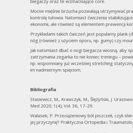
biegaczy oraz te wzmacniające core.
Mocne mięśnie brzucha pozwalają utrzymywać pra
kontrolę tułowia. Natomiast ćwiczenia stabilizując
ekonomii, ale również są elementem prewencji kont
Przykładami takich ćwiczeń jest popularny plank (d
nóg (również z użyciem oporu, np. gumy) czy moun
Jak natomiast dbać o nogi biegacza wiosną, aby s
zatrzymania zegarka to nie koniec treningu – pow
np. wspomniany już wcześniej stretching statyczn
im nadmiernym spięciom.
Bibliografia
Stasiewicz, M., Krawczyk, M., Ślężyński, J. Urazo
Med 2020; 1(4); Vol. 36, 17-29.
Walasek, P. Przeciążeniowy ból piszczeli, czyli sh
jej przyczynę? Praktyczna Ortopedia i Traumatolo