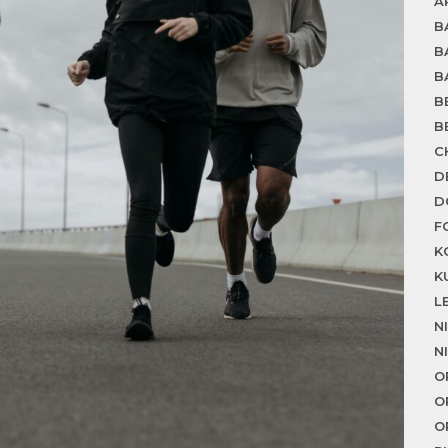
A
B
B
B
B
B
C
D
D
F
K
K
L
N
N
O
O
O