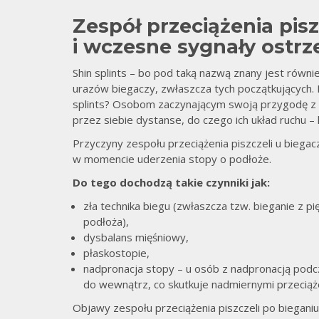
Zespół przeciążenia pisz
i wczesne sygnały ostr
Shin splints – bo pod taką nazwą znany jest równie
urazów biegaczy, zwłaszcza tych początkujących. D
splints? Osobom zaczynającym swoją przygodę z 
przez siebie dystanse, do czego ich układ ruchu –
Przyczyny zespołu przeciążenia piszczeli u biega
w momencie uderzenia stopy o podłoże.
Do tego dochodzą takie czynniki jak:
zła technika biegu (zwłaszcza tzw. bieganie z pi
podłoża),
dysbalans mięśniowy,
płaskostopie,
nadpronacja stopy – u osób z nadpronacją podcz
do wewnątrz, co skutkuje nadmiernymi przeciąż
Objawy zespołu przeciążenia piszczeli po bieganiu