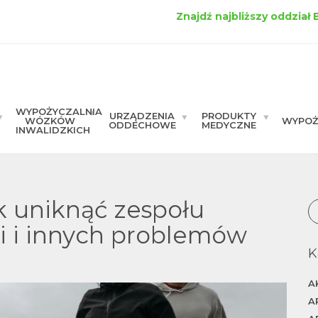
Znajdź najbliższy oddział
WYPOŻYCZALNIA
URZĄDZENIA
PRODUKTY
WÓZKÓW
WYPOŻ
ODDECHOWE
MEDYCZNE
INWALIDZKICH
k uniknąć zespołu
li i innych problemów
K
A
A