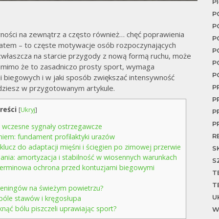
P
P
P
wności na zewnątrz a często również… chęć poprawienia
P
latem – to częste motywacje osób rozpoczynających
P
 zwłaszcza na starcie przygody z nową formą ruchu, może
P
 mimo że to zasadniczo prosty sport, wymaga
P
i biegowych i w jaki sposób zwiększać intensywność
P
dziesz w przygotowanym artykule.
P
reści
[
Ukryj
]
P
P
 i wczesne sygnały ostrzegawcze
R
iem: fundament profilaktyki urazów
lucz do adaptacji mięśni i ścięgien po zimowej przerwie
S
ia: amortyzacja i stabilność w wiosennych warunkach
S
goterminowa ochrona przed kontuzjami biegowymi
T
T
treningów na świeżym powietrzu?
U
óle stawów i kręgosłupa
iknąć bólu piszczeli uprawiając sport?
W