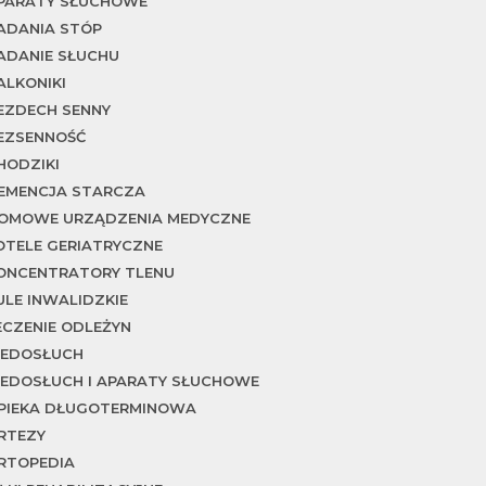
PARATY SŁUCHOWE
ADANIA STÓP
ADANIE SŁUCHU
ALKONIKI
EZDECH SENNY
EZSENNOŚĆ
HODZIKI
EMENCJA STARCZA
OMOWE URZĄDZENIA MEDYCZNE
OTELE GERIATRYCZNE
ONCENTRATORY TLENU
ULE INWALIDZKIE
ECZENIE ODLEŻYN
IEDOSŁUCH
IEDOSŁUCH I APARATY SŁUCHOWE
PIEKA DŁUGOTERMINOWA
RTEZY
RTOPEDIA