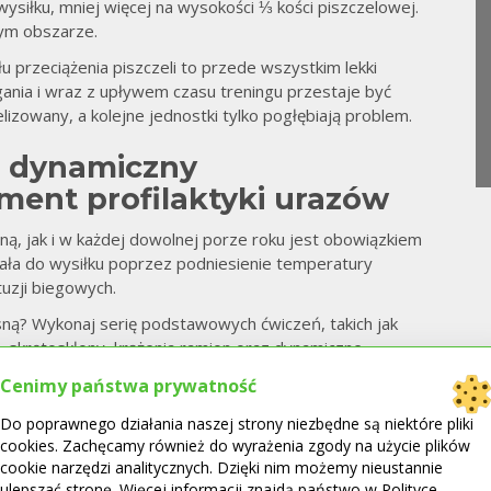
 wysiłku, mniej więcej na wysokości ⅓ kości piszczelowej.
tym obszarze.
przeciążenia piszczeli to przede wszystkim lekki
gania i wraz z upływem czasu treningu przestaje być
zowany, a kolejne jednostki tylko pogłębiają problem.
g dynamiczny
ment profilaktyki urazów
, jak i w każdej dowolnej porze roku jest obowiązkiem
To
iała do wysiłku poprzez podniesienie temperatury
tuzji biegowych.
sną? Wykonaj serię podstawowych ćwiczeń, takich jak
, skrętoskłony, krążenia ramion oraz dynamiczne
iegaczy lepiej wykonywać po zakończeniu treningu.
Cenimy państwa prywatność
intensywności treningów:
Do poprawnego działania naszej strony niezbędne są niektóre pliki
cookies. Zachęcamy również do wyrażenia zgody na użycie plików
i i ścięgien po zimowej
cookie narzędzi analitycznych. Dzięki nim możemy nieustannie
ulepszać stronę. Więcej informacji znajdą państwo w Polityce