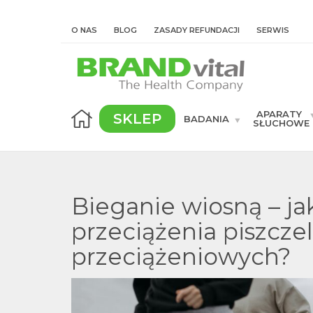
O NAS
BLOG
ZASADY REFUNDACJI
SERWIS
APARATY
SKLEP
BADANIA
SŁUCHOWE
Bieganie wiosną – ja
przeciążenia piszcze
przeciążeniowych?