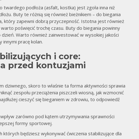
jes
twardego podłoża (asfalt, kostka) jest zgoła inna niż
ożu. Buty te różnią się również bieżnikiem – do biegania
, który zapewni dobrą przyczepność. Istotna jest również
 warto poświęcić trochę czasu. Buty do biegania powinny
co dzień. Warto również zainwestować w wysokiej jakości
 innymi pracę kolan.
lizujących i core:
a przed kontuzjami
ym dziwnego, skoro to właśnie ta forma aktywności sprawia
uniknąć zespołu przeciążenia piszczeli wiosną, jak wzmocnić
 najdłużej cieszyć się bieganiem w zdrowiu, to odpowiedź
ny wpływ zarówno pod kątem utrzymywania sprawności
 lepszej formy sportowej.
h których będziesz wykonywać ćwiczenia stabilizujące dla