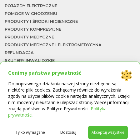
POJAZDY ELEKTRYCZNE
POMOCE W CHODZENIU
PRODUKTY I ŚRODKI HIGIENICZNE
PRODUKTY KOMPRESYJNE
PRODUKTY MEDYCZNE
PRODUKTY MEDYCZNE I ELEKTROMEDYCYNA
REFUNDACJA
SKUTERY INWALIDZKIE
SZYNY CPM
Cenimy państwa prywatność
TERAPIA NACZYNIOWA
To
Do poprawnego działania naszej strony niezbędne są
TERMOMETRY
niektóre pliki cookies. Zachęcamy również do wyrażenia
UKŁAD ODDECHOWY
zgody na użycie plików cookie narzędzi analitycznych. Dzięki
WKŁADKI ORTOPEDYCZNE
nim możemy nieustannie ulepszać stronę. Więcej informacji
WÓZKI I SKUTERY INWALIDZKIE
znajdą państwo w Polityce Prywatności.
Polityka
→
prywatności
.
WÓZKI INWALIDZKIE
ŁAWKI I KRZESŁA KĄPIELOWE
ŁÓŻKA REHABILITACYJNE
Tylko wymagane
Dostosuj
Akceptuj wszystkie
ŁÓŻKA REHABILITACYJNE I MATERACE