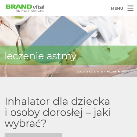
MENU
leczenie astmy
Strona główna
»
leczenie astmy
Inhalator dla dziecka
i osoby dorosłej – jaki
wybrać?