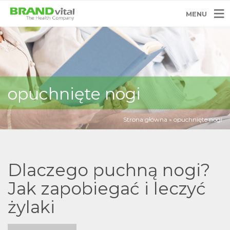
MENU
opuchnięte nogi
Strona główna
»
opuchnięte nogi
Dlaczego puchną nogi?
Jak zapobiegać i leczyć
żylaki