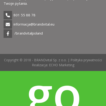
Uż
Twoje pytania.
801 55 88 78
informacja@brandvital.eu
/brandvitalpoland
Copyright © 2018 - BRANDvital Sp. z o.o. |
Polityka prywatności
go
Realizacja:
ECHO Marketing