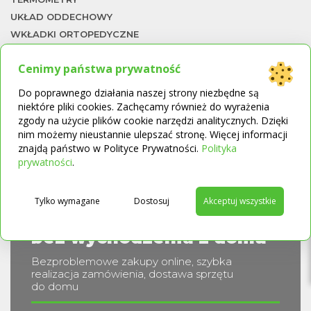
UKŁAD ODDECHOWY
WKŁADKI ORTOPEDYCZNE
WÓZKI I SKUTERY INWALIDZKIE
Cenimy państwa prywatność
WÓZKI INWALIDZKIE
To
ŁAWKI I KRZESŁA KĄPIELOWE
Do poprawnego działania naszej strony niezbędne są
ŁÓŻKA REHABILITACYJNE
niektóre pliki cookies. Zachęcamy również do wyrażenia
zgody na użycie plików cookie narzędzi analitycznych. Dzięki
ŁÓŻKA REHABILITACYJNE I MATERACE
nim możemy nieustannie ulepszać stronę. Więcej informacji
PRZECIWODLEŻYNOWE
znajdą państwo w Polityce Prywatności.
Polityka
→
prywatności
.
Kupuj wygodnie
Tylko wymagane
Dostosuj
Akceptuj wszystkie
i bezpiecznie
bez wychodzenia z domu
Bezproblemowe zakupy online, szybka
realizacja zamówienia, dostawa sprzętu
do domu