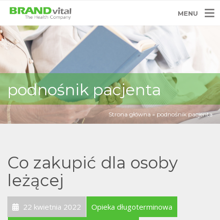
MENU
podnośnik pacjenta
Strona główna
»
podnośnik pacjenta
Co zakupić dla osoby
leżącej
22 kwietnia 2022
Opieka długoterminowa