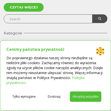
CZYTAJ WIĘCEJ
Kategorie
AKCESORIA ŁAZIENKOWE
Cenimy państwa prywatność
APARATY CPAP I KONCENTRATORY TLENU
APARATY SŁUCHOWE
Do poprawnego działania naszej strony niezbędne są
BADANIA STÓP
niektóre pliki cookies. Zachęcamy również do wyrażenia
zgody na użycie plików cookie narzędzi analitycznych. Dzięki
BADANIE SŁUCHU
nim możemy nieustannie ulepszać stronę. Więcej informacji
BALKONIKI
znajdą państwo w Polityce Prywatności.
Polityka
→
BEZDECH SENNY
prywatności
.
BEZSENNOŚĆ
CHODZIKI
Tylko wymagane
Dostosuj
Akceptuj wszystkie
DEMENCJA STARCZA
DOMOWE URZĄDZENIA MEDYCZNE