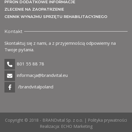
U
PFRON DODATKOWE INFORMACJE
ZLECENIE NA ZAOPATRZENIE
CENNIK WYNAJMU SPRZĘTU REHABILITACYJNEGO
Kontakt
Skontaktuj się z nami, a z przyjemnością odpowiemy na
Twoje pytania.
801 55 88 78
informacja@brandvital.eu
/brandvitalpoland
Copyright © 2018 - BRANDvital Sp. z o.o. |
Polityka prywatności
Realizacja:
ECHO Marketing