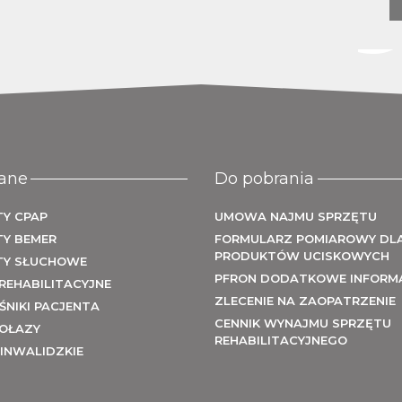
Używ
ane
Do pobrania
Y CPAP
UMOWA NAJMU SPRZĘTU
TY BEMER
FORMULARZ POMIAROWY DL
PRODUKTÓW UCISKOWYCH
TY SŁUCHOWE
PFRON DODATKOWE INFORM
REHABILITACYJNE
ZLECENIE NA ZAOPATRZENIE
NIKI PACJENTA
CENNIK WYNAJMU SPRZĘTU
OŁAZY
REHABILITACYJNEGO
INWALIDZKIE