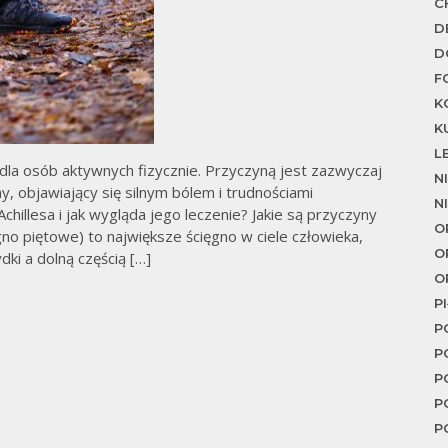
C
D
To
D
F
K
K
L
 dla osób aktywnych fizycznie. Przyczyną jest zazwyczaj
N
y, objawiający się silnym bólem i trudnościami
N
chillesa i jak wygląda jego leczenie? Jakie są przyczyny
O
ęgno piętowe) to największe ścięgno w ciele człowieka,
O
ki a dolną częścią […]
O
P
P
P
P
P
P