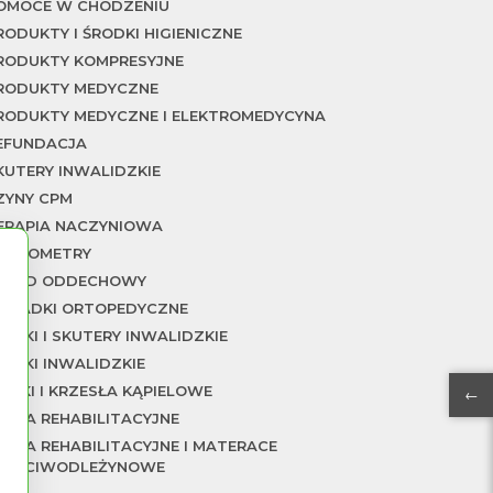
OMOCE W CHODZENIU
RODUKTY I ŚRODKI HIGIENICZNE
RODUKTY KOMPRESYJNE
RODUKTY MEDYCZNE
RODUKTY MEDYCZNE I ELEKTROMEDYCYNA
EFUNDACJA
KUTERY INWALIDZKIE
ZYNY CPM
ERAPIA NACZYNIOWA
ERMOMETRY
KŁAD ODDECHOWY
KŁADKI ORTOPEDYCZNE
ÓZKI I SKUTERY INWALIDZKIE
ÓZKI INWALIDZKIE
AWKI I KRZESŁA KĄPIELOWE
→
ÓŻKA REHABILITACYJNE
ÓŻKA REHABILITACYJNE I MATERACE
RZECIWODLEŻYNOWE