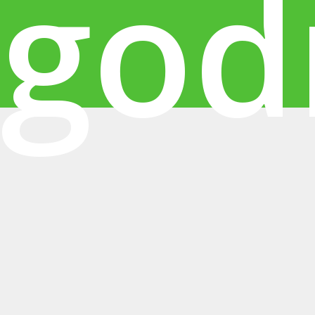
zgod
z