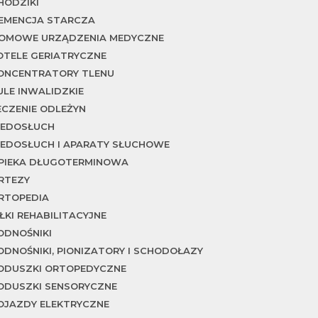
HODZIKI
EMENCJA STARCZA
OMOWE URZĄDZENIA MEDYCZNE
OTELE GERIATRYCZNE
ONCENTRATORY TLENU
ULE INWALIDZKIE
ECZENIE ODLEŻYN
IEDOSŁUCH
IEDOSŁUCH I APARATY SŁUCHOWE
PIEKA DŁUGOTERMINOWA
RTEZY
RTOPEDIA
IŁKI REHABILITACYJNE
ODNOŚNIKI
ODNOŚNIKI, PIONIZATORY I SCHODOŁAZY
ODUSZKI ORTOPEDYCZNE
ODUSZKI SENSORYCZNE
OJAZDY ELEKTRYCZNE