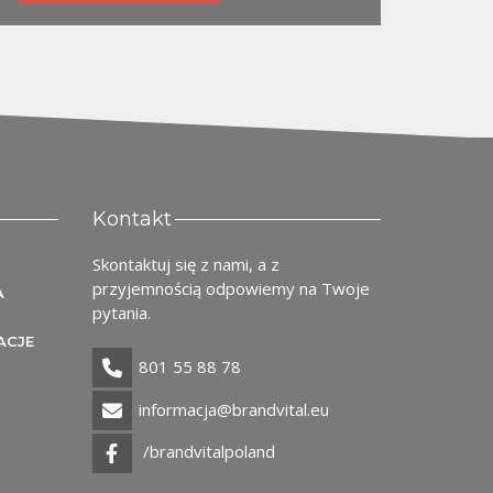
aj
Kontakt
Skontaktuj się z nami, a z
przyjemnością odpowiemy na Twoje
A
pytania.
ACJE
801 55 88 78
informacja@brandvital.eu
/brandvitalpoland