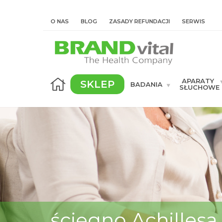
O NAS
BLOG
ZASADY REFUNDACJI
SERWIS
APARATY
SKLEP
BADANIA
SŁUCHOWE
ścięgno Achillesa