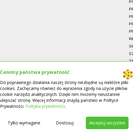
jest
P
P
P
P
P
R
S
S
T
T
Cenimy państwa prywatność
U
Do poprawnego działania naszej strony niezbędne są niektóre pliki
W
cookies. Zachęcamy również do wyrażenia zgody na użycie plików
W
cookie narzędzi analitycznych. Dzięki nim możemy nieustannie
W
ulepszać stronę. Więcej informacji znajdą państwo w Polityce
Ł
Prywatności.
Polityka prywatności
.
Ł
Ł
Tylko wymagane
Dostosuj
Akceptuj wszystkie
P