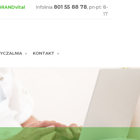
801 55 88 78
 BRANDvital
Infolinia
, pn-pt: 8-
17
YCZALNIA
KONTAKT
GŁÓWNA