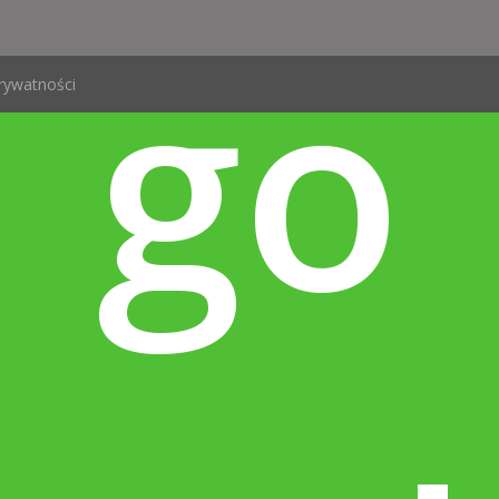
go
prywatności