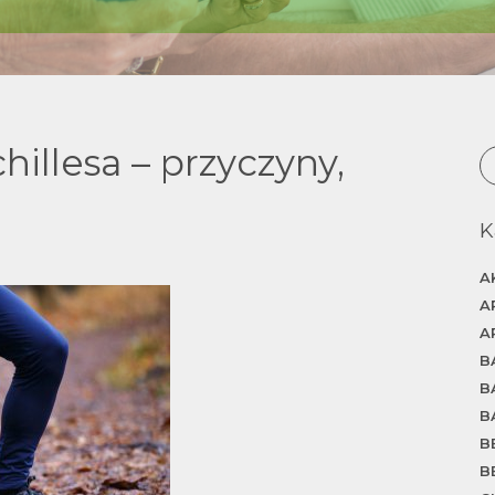
illesa – przyczyny,
K
A
A
A
B
B
B
B
B