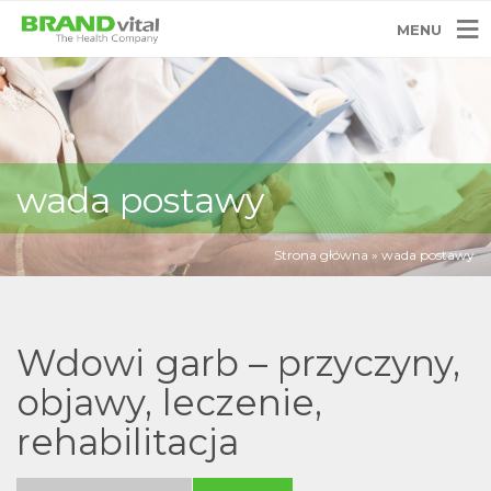
MENU
wada postawy
Strona główna
»
wada postawy
Wdowi garb – przyczyny,
objawy, leczenie,
rehabilitacja