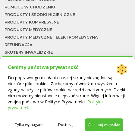
POMOCE W CHODZENIU
PRODUKTY I ŚRODKI HIGIENICZNE
PRODUKTY KOMPRESYJNE
PRODUKTY MEDYCZNE
PRODUKTY MEDYCZNE I ELEKTROMEDYCYNA
REFUNDACJA
SKUTERY INWALIDZKIE
SZYNY CPM
Cenimy państwa prywatność
TERAPIA NACZYNIOWA
TERMOMETRY
To
Do poprawnego działania naszej strony niezbędne są
UKŁAD ODDECHOWY
niektóre pliki cookies. Zachęcamy również do wyrażenia
zgody na użycie plików cookie narzędzi analitycznych. Dzięki
WKŁADKI ORTOPEDYCZNE
nim możemy nieustannie ulepszać stronę. Więcej informacji
WÓZKI I SKUTERY INWALIDZKIE
znajdą państwo w Polityce Prywatności.
Polityka
→
WÓZKI INWALIDZKIE
prywatności
.
ŁAWKI I KRZESŁA KĄPIELOWE
ŁÓŻKA REHABILITACYJNE
Tylko wymagane
Dostosuj
Akceptuj wszystkie
ŁÓŻKA REHABILITACYJNE I MATERACE
PRZECIWODLEŻYNOWE