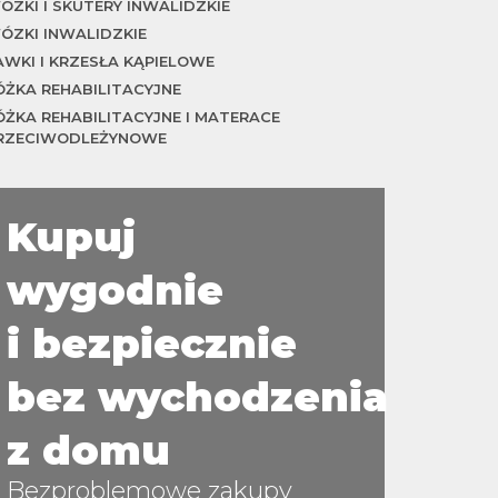
ÓZKI I SKUTERY INWALIDZKIE
ÓZKI INWALIDZKIE
AWKI I KRZESŁA KĄPIELOWE
ÓŻKA REHABILITACYJNE
ÓŻKA REHABILITACYJNE I MATERACE
RZECIWODLEŻYNOWE
Kupuj
wygodnie
i bezpiecznie
bez wychodzenia
z domu
Bezproblemowe zakupy