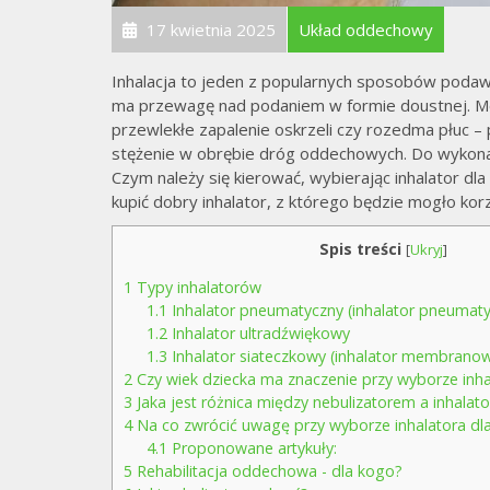
17 kwietnia 2025
Układ oddechowy
Inhalacja to jeden z popularnych sposobów podawa
ma przewagę nad podaniem w formie doustnej. Mow
przewlekłe zapalenie oskrzeli czy rozedma płuc –
stężenie w obrębie dróg oddechowych. Do wykonani
Czym należy się kierować, wybierając inhalator dla
kupić dobry inhalator, z którego będzie mogło ko
Spis treści
[
Ukryj
]
1
Typy inhalatorów
1.1
Inhalator pneumatyczny (inhalator pneumat
1.2
Inhalator ultradźwiękowy
1.3
Inhalator siateczkowy (inhalator membrano
2
Czy wiek dziecka ma znaczenie przy wyborze inha
3
Jaka jest różnica między nebulizatorem a inhalat
4
Na co zwrócić uwagę przy wyborze inhalatora dl
4.1
Proponowane artykuły:
5
Rehabilitacja oddechowa - dla kogo?