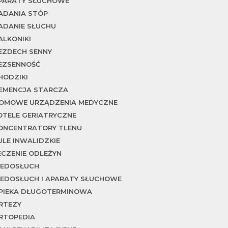
PARATY SŁUCHOWE
ADANIA STÓP
ADANIE SŁUCHU
ALKONIKI
EZDECH SENNY
EZSENNOŚĆ
HODZIKI
EMENCJA STARCZA
OMOWE URZĄDZENIA MEDYCZNE
OTELE GERIATRYCZNE
ONCENTRATORY TLENU
ULE INWALIDZKIE
ECZENIE ODLEŻYN
IEDOSŁUCH
IEDOSŁUCH I APARATY SŁUCHOWE
PIEKA DŁUGOTERMINOWA
RTEZY
RTOPEDIA