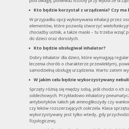
pod uwagę, ponieważ istotny przy wyborze urządzeni
Kto będzie korzystał z urządzenia? Czy ma b
W przypadku opcji wykonywania inhalacji przez o
elementów, które pozwolą stworzyć wielofunkcy
chociażby ustnik, a także maski – tu trzeba wziąć
do dzieci oraz dorosłych.
Kto będzie obsługiwał inhalator?
Dobry inhalator dla dzieci, które wymagają regu
leczenia chorób o charakterze przewlekłym), pow
samodzielną obsługę urządzenia. Warto zatem wybr
W jakim celu będzie wykorzystywany nebul
Sprzęty różnią się między sobą, jeśli chodzi o ic
oddechowych. Przykładowo inhalatory pneumatycz
antybiotyków takich jak aminoglikozydy czy wanko
czy leków rozszerzających oskrzela. Klasa sprzętu
wykorzystywany jest tylko wtedy, gdy przychodzi i
fizjologicznej.