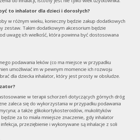
a do inhalacji, istotny jest nie tylko wiek użytkownika.
yć to inhalator dla dzieci i dorosłych?
soby w różnym wieku, konieczny będzie zakup dodatkowych
jny zestaw. Takim dodatkowym akcesorium będzie
 pod uwagę ich wielkość, która powinna być dostosowana
jes
larnego podawania leków (co ma miejsce w przypadku
inien umożliwiać im w pewnym momencie ich rozwoju
ać dla dziecka inhalator, który jest prosty w obsłudze.
izator?
h zastosowanie w terapii schorzeń dotyczących górnych dróg
ne zaleca się do wykorzystania w przypadku podawania
mycyna; a także glikokortykosteroidów, mukolityków
 będzie za to miała mniejsze znaczenie, gdy inhalator
nfekcja, przeziębienie i wykonywane są inhalacje z soli