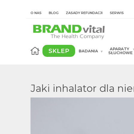
O NAS
BLOG
ZASADY REFUNDACJI
SERWIS
APARATY
SKLEP
BADANIA
SŁUCHOWE
Jaki inhalator dla n