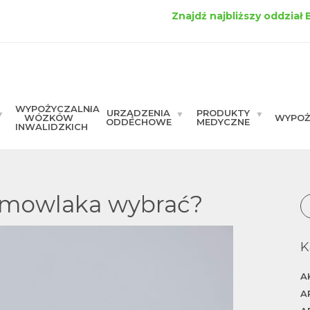
Znajdź najbliższy oddział
WYPOŻYCZALNIA
URZĄDZENIA
PRODUKTY
WÓZKÓW
WYPOŻ
ODDECHOWE
MEDYCZNE
INWALIDZKICH
iemowlaka wybrać?
K
A
A