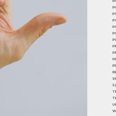
P
P
P
P
P
P
P
P
P
P
P
R
S
S
T
T
U
W