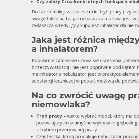
Czy zależy Ci na konkretnych funkcjach inha
Do takich funkcji zalicza się m.in. tryb pracy (czy
uwagę także na to, jak cicha praca możliwa jest 
zwłaszcza wtedy, gdy kupujesz inhalator dla niem
Jaka jest różnica międz
a inhalatorem?
Popularnie zamiennie używa się określenia „inhalat
z rzeczywistością i nie jest poprawne pod kątem
ma inhalator a nebulizator jest w praktyce eleme
substancji leczniczej w postać możliwą do podan
Na co zwrócić uwagę prz
niemowlaka?
Tryb pracy
– warto wybrać model, który ma opc
pozwalających na umyślne wykonanie głębokiego
z trybem przerywanej pracy.
Cząsteczka, którą produkuje nebulizator powin