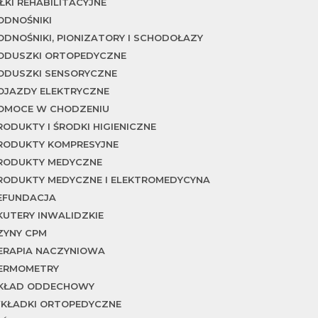
IŁKI REHABILITACYJNE
ODNOŚNIKI
ODNOŚNIKI, PIONIZATORY I SCHODOŁAZY
ODUSZKI ORTOPEDYCZNE
ODUSZKI SENSORYCZNE
OJAZDY ELEKTRYCZNE
OMOCE W CHODZENIU
RODUKTY I ŚRODKI HIGIENICZNE
RODUKTY KOMPRESYJNE
RODUKTY MEDYCZNE
RODUKTY MEDYCZNE I ELEKTROMEDYCYNA
EFUNDACJA
KUTERY INWALIDZKIE
ZYNY CPM
ERAPIA NACZYNIOWA
ERMOMETRY
KŁAD ODDECHOWY
KŁADKI ORTOPEDYCZNE