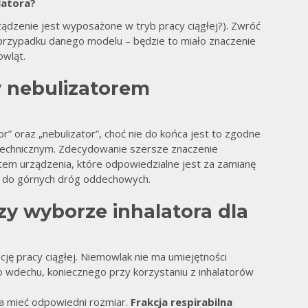
latora?
 urządzenie jest wyposażone w tryb pracy ciągłej?). Zwróć
w przypadku danego modelu – będzie to miało znaczenie
owląt.
y nebulizatorem
or” oraz „nebulizator”, choć nie do końca jest to zgodne
wy
 technicznym. Zdecydowanie szersze znaczenie
ntem urządzenia, które odpowiedzialne jest za zamianę
ia do górnych dróg oddechowych.
y wyborze inhalatora dla
ję pracy ciągłej. Niemowlak nie ma umiejętności
 wdechu, koniecznego przy korzystaniu z inhalatorów
na mieć odpowiedni rozmiar.
Frakcja respirabilna