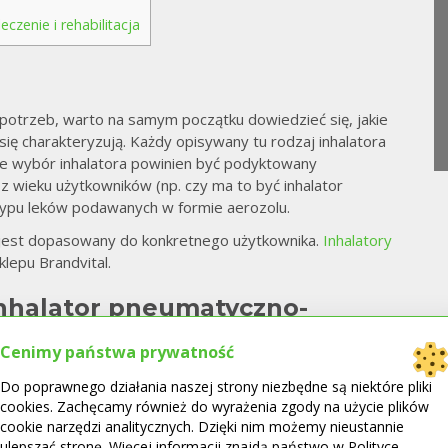
zenie i rehabilitacja
 potrzeb, warto na samym początku dowiedzieć się, jakie
ię charakteryzują. Każdy opisywany tu rodzaj inhalatora
ie wybór inhalatora powinien być podyktowany
z wieku użytkowników (np. czy ma to być inhalator
y typu leków podawanych w formie aerozolu.
ry jest dopasowany do konkretnego użytkownika.
Inhalatory
lepu Brandvital.
inhalator pneumatyczno-
Cenimy państwa prywatność
powietrza, zasilane prądem lub bateriami. To, ile
Do poprawnego działania naszej strony niezbędne są niektóre pliki
tory pneumatyczno-tłokowe, zależy zarówno od typu
cookies. Zachęcamy również do wyrażenia zgody na użycie plików
orniczku. Nebulizatory te mogą mieć ciągły tryb produkcji
cookie narzędzi analitycznych. Dzięki nim możemy nieustannie
żny od oddechu użytkownika, a drugi należy skojarzyć
ulepszać stronę. Więcej informacji znajdą państwo w Polityce