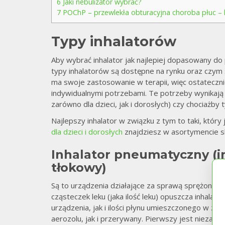
6
Jaki nebulizator wybrać?
7
POChP – przewlekła obturacyjna choroba płuc – lec
Typy inhalatorów
Aby wybrać inhalator jak najlepiej dopasowany do
typy inhalatorów są dostępne na rynku oraz czym s
ma swoje zastosowanie w terapii, więc ostateczn
indywidualnymi potrzebami. Te potrzeby wynikają 
zarówno dla dzieci, jak i dorosłych) czy chociażb
Najlepszy inhalator w związku z tym to taki, któ
dla dzieci i dorosłych
znajdziesz w asortymencie sk
Inhalator pneumatyczny (
tłokowy)
Są to urządzenia działające za sprawą sprężonego 
cząsteczek leku (jaka ilość leku) opuszcza inhala
urządzenia, jak i ilości płynu umieszczonego w zbi
aerozolu, jak i przerywany. Pierwszy jest niezale