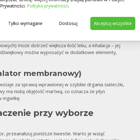
 zwiększyło się podczas aktywnego wdechu.
Prywatności.
Polityka prywatności
.
Tylko wymagane
Dostosuj
Akceptuj wszystkie
 ma dużą gęstość i to odróżnia go od tych cząsteczek
pneumatyczno-tłokowe.
ych) może dotrzeć większa ilość leku, a inhalacja – jej
To
ultradźwiękowy można wyposażyć w dodatkowe elementy,
halator membranowy)
wstaje za sprawą wprawionej w szybkie drgania siateczki,
wy ma niską objętość martwą, co oznacza że płyn
w mgiełkę.
aczenie przy wyborze
tor, przeanalizuj poniższe kwestie. Warto je wziąć