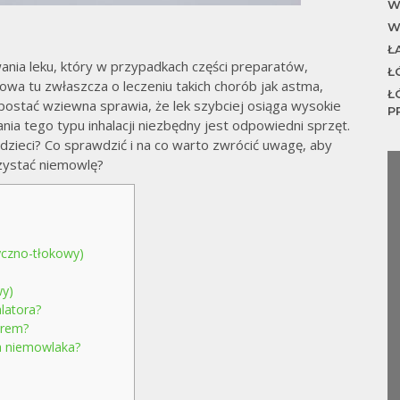
W
W
Ł
nia leku, który w przypadkach części preparatów,
Ł
a tu zwłaszcza o leczeniu takich chorób jak astma,
Ł
 postać wziewna sprawia, że lek szybciej osiąga wysokie
P
a tego typu inhalacji niezbędny jest odpowiedni sprzęt.
 dzieci? Co sprawdzić i na co warto zwrócić uwagę, aby
rzystać niemowlę?
yczno-tłokowy)
wy)
latora?
orem?
a niemowlaka?