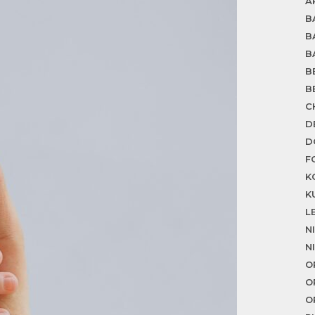
A
B
B
B
B
B
C
D
D
F
K
K
L
N
N
O
O
O