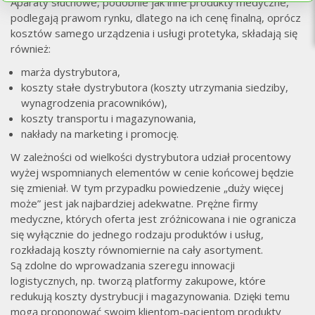
T
Aparaty słuchowe, podobnie jak inne produkty medyczne,
podlegają prawom rynku, dlatego na ich cenę finalną, oprócz
kosztów samego urządzenia i usługi protetyka, składają się
również:
marża dystrybutora,
koszty stałe dystrybutora (koszty utrzymania siedziby,
wynagrodzenia pracowników),
koszty transportu i magazynowania,
nakłady na marketing i promocję.
W zależności od wielkości dystrybutora udział procentowy
wyżej wspomnianych elementów w cenie końcowej będzie
się zmieniał. W tym przypadku powiedzenie „duży więcej
może” jest jak najbardziej adekwatne. Prężne firmy
medyczne, których oferta jest zróżnicowana i nie ogranicza
się wyłącznie do jednego rodzaju produktów i usług,
rozkładają koszty równomiernie na cały asortyment.
Są zdolne do wprowadzania szeregu innowacji
logistycznych, np. tworzą platformy zakupowe, które
redukują koszty dystrybucji i magazynowania. Dzięki temu
mogą proponować swoim klientom-pacjentom produkty