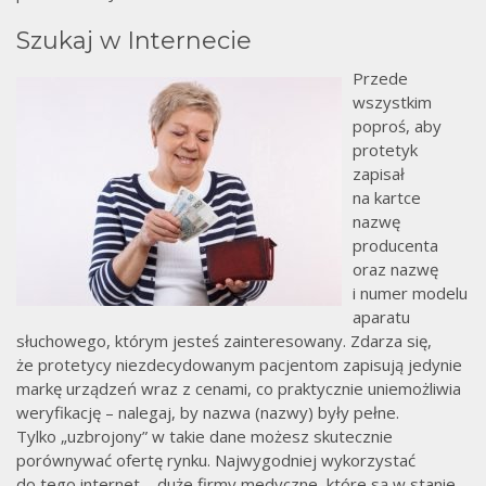
Szukaj w Internecie
Przede
wszystkim
poproś, aby
protetyk
zapisał
na kartce
nazwę
producenta
oraz nazwę
i numer modelu
aparatu
słuchowego, którym jesteś zainteresowany. Zdarza się,
że protetycy niezdecydowanym pacjentom zapisują jedynie
markę urządzeń wraz z cenami, co praktycznie uniemożliwia
weryfikację – nalegaj, by nazwa (nazwy) były pełne.
Tylko „uzbrojony” w takie dane możesz skutecznie
porównywać ofertę rynku. Najwygodniej wykorzystać
do tego internet – duże firmy medyczne, które są w stanie