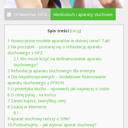
10 kwietnia 2018
Niedosłuch i aparaty słuchowe
Spis treści
[
Ukryj
]
1
Nowoczesne modele aparatów w dobrej cenie? Tak!
2
Na początek – postaraj się o refundację aparatu
słuchowego z NFZ
2.1
Kto może liczyć na dofinansowanie aparatu
słuchowego?
3
Refundacja aparatu słuchowego dla emeryta
4
Dla niepełnosprawnych – dodatkowe finansowanie
aparatu słuchowego z PFRON
5
U protetyka słuchu – opowiedz jak najwięcej o sobie
6
O cenę pytaj… na końcu
7
Zanim kupisz, zweryfikuj ceny
8
Szukaj w Internecie
8.1
9
Aparat słuchowy tańszy o 50%?
10
Podsumujmy – jak wybrać aparat słuchowy?