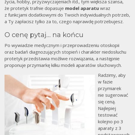
życia, hobby, przyzwyczajeniach itd., tym większa szansa,
że protetyk trafnie dopasuje
model aparatu
wraz
z funkcjami dodatkowymi do Twoich indywidualnych potrzeb,
a Ty zapłacisz tylko za to, czego naprawdę potrzebujesz.
O cenę pytaj… na końcu
Po wywiadzie medycznym i przeprowadzeniu otoskopii
oraz badań diagnozujących stopień i charakter niedosłuchu
protetyk przedstawia możliwe rozwiązania, a następnie
proponuje przymiarkę kilku modeli aparatów słuchowych.
Radzimy, aby
w fazie
przymiarek
nie sugerować
się ceną.
Najlepiej
testować
kolejno po 3
aparaty z 3
podstawowych