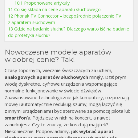
10.1
Proponowane artykuły:
11
Co się składa na cenę aparatu słuchowego
12
Phonak TV Conncetor – bezpośrednie połączenie TV
z aparatem słuchowym
13
Gdzie na badanie słuchu? Dlaczego warto iść na badanie
do protetyka słuchu?
Nowoczesne modele aparatów
w dobrej cenie? Tak!
Czasy topornych, wiecznie świszczących za uchem,
analogowych aparatów słuchowych
minęły. Dziś prym
wiodą dyskretne, cyfrowe urządzenia wspomagające
normalne funkcjonowanie w świecie dźwięków.
Zaawansowane technologicznie jak komputery, rozpoznają
mowę i automatycznie redukują szumy; mogą łączyć się
z innymi urządzeniami i być sterowane za pomocą pilota lub
smartfon’
a. Pójdziesz w nich na koncert, a nawet
zanurkujesz. Czy to znaczy, że kosztują majątek?
Niekoniecznie. Podpowiadamy,
jak wybrać aparat
słuchowy
na miarę potrzeb i finansowych możliwości.