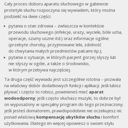
Cały proces doboru aparatu słuchowego w gabinecie
protetyki słuchu rozpoczyna się wywiadem, który można
podzielić na dwie części:
pytania o stan zdrowia – zwłaszcza w kontekście
przewodu słuchowego (infekcje, urazy, wycieki, bóle ucha,
operacje, szumy uszne itd.) oraz informacje ogólne
(przebyte choroby, przyjmowane leki, zdolność
do chwytania małych przedmiotów palcami itp.);
pytania o sytuacje, w których pacjent gorzej słyszy lub
nie słyszy w ogóle, a także o środowisko,
w którym przebywa najczęściej.
Ta druga część wywiadu jest szczególnie istotna – pozwala
na właściwy dobór dodatkowych funkcji i aplikacji. Jeśli lubisz
pływać i często to robisz, powinieneś mieć
aparat
wodoodporny
; jeśli często słuchasz muzyki, to dobrze był
on wyposażony w specjalny program do tego przeznaczony;
jeśli jesteś domatorem, prawdopodobnie nie oczekujesz nic
ponad właściwą
kompensację ubytków słuchu
i komfort
użytkowania. Dlatego im więcej opowiesz o swoim stylu