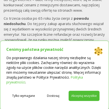
konkurować cenami z mniejszymi dostawcami, najczęściej
prezentują całą swoją ofertę na stronach www.
Co trzecia osoba po 65 roku życia cierpi z
powodu
niedosłuchu
. Do tej pory zakup aparatu słuchowego wiązał
się z wydatkiem w wysokości przynajmniej dwóch średnich
emerytur. Na szczęście liczne refundacje oraz rozwój branży
spowodował, że na rynku można znaleźć nowoczesny,
cyfrowy aparat w konkurencyjnej cenie.
Cenimy państwa prywatność
Aparat słuchowy tańszy o 50%?
Do poprawnego działania naszej strony niezbędne są
niektóre pliki cookies. Zachęcamy również do wyrażenia
Wszystkie cyfrowe aparaty słuchowe działają na tej samej
zgody na użycie plików cookie narzędzi analitycznych. Dzięki
zasadzie – za pomocą mikrofonu odbierają fale dźwiękowe
nim możemy nieustannie ulepszać stronę. Więcej informacji
z otoczenia, które następnie są wzmacniane i dostarczane
znajdą państwo w Polityce Prywatności.
Polityka
→
do słuchawki umieszczonej w uchu. Różnice klas i cen zależą
prywatności
.
od zastosowanych w urządzeniu dodatkowych technologii
i ich zaawansowania (funkcje, programy, aplikacje),
Tylko wymagane
Dostosuj
Akceptuj wszystkie
materiałów użytych do ich produkcji oraz stopnia
miniaturyzacji i samego designu.