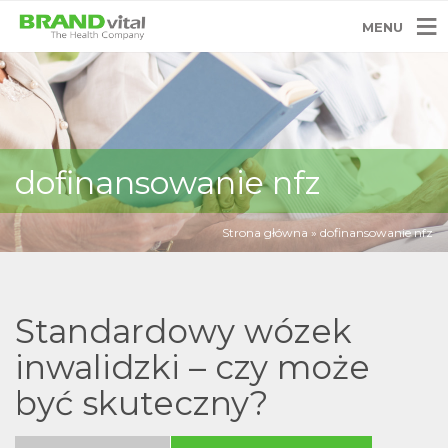
MENU
dofinansowanie nfz
Strona główna
»
dofinansowanie nfz
Standardowy wózek
inwalidzki – czy może
być skuteczny?