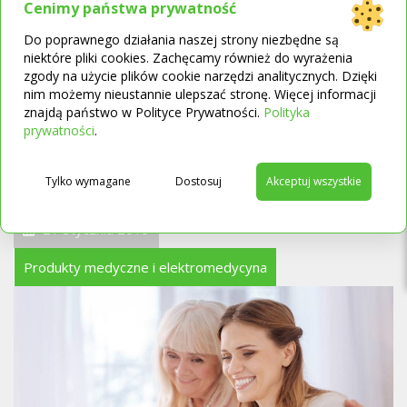
Cenimy państwa prywatność
CZYTAJ WIĘCEJ
Do poprawnego działania naszej strony niezbędne są
niektóre pliki cookies. Zachęcamy również do wyrażenia
zgody na użycie plików cookie narzędzi analitycznych. Dzięki
nim możemy nieustannie ulepszać stronę. Więcej informacji
Pieluchomajtki dla
znajdą państwo w Polityce Prywatności.
Polityka
→
prywatności
.
dorosłych – jakie wybrać
T
i jak założyć je choremu?
Tylko wymagane
Dostosuj
Akceptuj wszystkie
21 stycznia 2019
Produkty medyczne i elektromedycyna