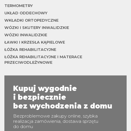
TERMOMETRY
UKŁAD ODDECHOWY
WKŁADKI ORTOPEDYCZNE
WÓZKI I SKUTERY INWALIDZKIE
WÓZKI INWALIDZKIE
ŁAWKI I KRZESŁA KĄPIELOWE
ŁÓŻKA REHABILITACYJNE
ŁÓŻKA REHABILITACYJNE I MATERACE
PRZECIWODLEŻYNOWE
Kupuj wygodnie
i bezpiecznie
bez wychodzenia z domu
Bezproblemowe zakupy online, szybka
realizacja zamówienia, dostawa sprzętu
do domu