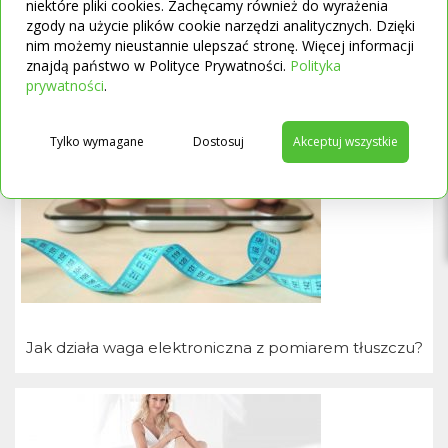
niektóre pliki cookies. Zachęcamy również do wyrażenia
*Wiliński, J. i wsp. Wybór i obsługa aparatu do mierzenia
zgody na użycie plików cookie narzędzi analitycznych. Dzięki
ciśnienia tętniczego w samodzielnych pomiarach ciśnienia
nim możemy nieustannie ulepszać stronę. Więcej informacji
krwi (SBPM). Przegląd Lekarski, 11(70) 2012.
znajdą państwo w Polityce Prywatności.
Polityka
→
prywatności
.
Proponowane artykuły:
T
Tylko wymagane
Dostosuj
Akceptuj wszystkie
Jak działa waga elektroniczna z pomiarem tłuszczu?