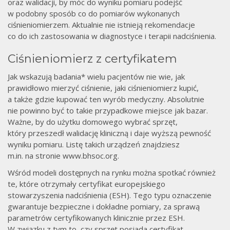
oraz walidacji, by móc do wyniku pomiaru podejść
w podobny sposób co do pomiarów wykonanych
ciśnieniomierzem. Aktualnie nie istnieją rekomendacje
co do ich zastosowania w diagnostyce i terapii nadciśnienia.
Ciśnieniomierz z certyfikatem
Jak wskazują badania* wielu pacjentów nie wie, jak
prawidłowo mierzyć ciśnienie, jaki ciśnieniomierz kupić,
a także gdzie kupować ten wyrób medyczny. Absolutnie
nie powinno być to takie przypadkowe miejsce jak bazar.
Ważne, by do użytku domowego wybrać sprzęt,
który przeszedł walidację kliniczną i daje wyższą pewność
wyniku pomiaru. Listę takich urządzeń znajdziesz
m.in. na stronie www.bhsoc.org.
Wśród modeli dostępnych na rynku można spotkać również
te, które otrzymały certyfikat europejskiego
stowarzyszenia nadciśnienia (ESH). Tego typu oznaczenie
gwarantuje bezpieczne i dokładne pomiary, za sprawą
parametrów certyfikowanych klinicznie przez ESH.
W związku z tym to, czy sprzęt posiada certyfikat