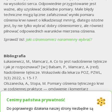
na wysokości serca. Odpowiednie przygotowanie jest
ważne, aby uzyskiwać dokładne pomiary. Małe błędy
techniczne mogą łącznie zafałszować wyniki pomiaru
ciśnienia krwi nawet o kilkadziesiąt mmHg, dlatego istotne
jest, by nie tylko wybrać dobry ciśnieniomierz, ale również
pilnować odpowiednich warunków mierzenia ciśnienia.
Sprawdź też:
Jaki ciśnieniomierz naramienny wybrać?
Bibliografia
Łukasiewicz, M., Mamcarz, A. Co to jest nadciśnienie tętnicze
i jak je rozpoznawać? [w:] Balsam, P., Mamcarz, A. (red).
Nadciśnienie tętnicze. Wskazówki dla lekarza POZ, PZWL,
3(3) 2022, s. 15-17.
Olszanecka, A., Stopa, M. Pomiary ciśnienia tętniczego krwi
w codziennej praktyce — omówienie i komentarz
do praktycznych wytycznych na temat gabinetowych
Cenimy państwa prywatność
i pozagabinetowych pomiarów ciśnienia tętniczego krwi
Europejskiego Towarzystwa Nadciśnienia Tętniczego 2021.
Do poprawnego działania naszej strony niezbędne są
Nadciśnienie Tętnicze w Praktyce 2021;7(2):81-88.