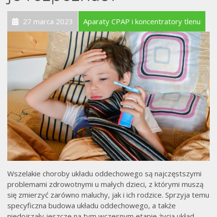
27 marca 2023
Aparaty CPAP i koncentratory tlenu
Wszelakie choroby układu oddechowego są najczęstszymi
problemami zdrowotnymi u małych dzieci, z którymi muszą
się zmierzyć zarówno maluchy, jak i ich rodzice. Sprzyja temu
specyficzna budowa układu oddechowego, a także
niedojrzały jeszcze na tym wczesnym etapie życia układ