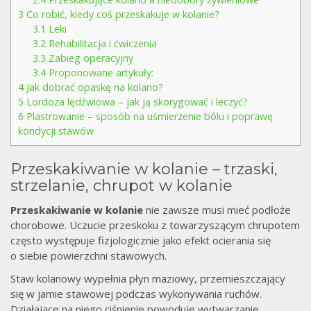
3
Co robić, kiedy coś przeskakuje w kolanie?
3.1
Leki
3.2
Rehabilitacja i ćwiczenia
3.3
Zabieg operacyjny
3.4
Proponowane artykuły:
4
Jak dobrać opaskę na kolano?
5
Lordoza lędźwiowa – jak ją skorygować i leczyć?
6
Plastrowanie – sposób na uśmierzenie bólu i poprawę
kondycji stawów
Przeskakiwanie w kolanie – trzaski,
strzelanie, chrupot w kolanie
Przeskakiwanie w kolanie
nie zawsze musi mieć podłoże
chorobowe. Uczucie przeskoku z towarzyszącym chrupotem
często występuje fizjologicznie jako efekt ocierania się
o siebie powierzchni stawowych.
Staw kolanowy wypełnia płyn maziowy, przemieszczający
się w jamie stawowej podczas wykonywania ruchów.
Działające na niego ciśnienie powoduje wytwarzanie