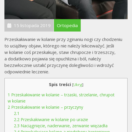
15 listopada 2019
Ortopedia
Przeskakiwanie w kolanie przy zginaniu nogi czy chodzeniu
to uciążliwy objaw, którego nie należy lekceważyć. Jeśli
w kolanie coś przeskakuje, staw chrupocze i trzeszczy,
a dodatkowo pojawia się opuchlizna i ból, należy
bezzwłocznie ustalić przyczynę dolegliwości i wdrożyć
odpowiednie leczenie.
Spis treści
[
Ukryj
]
1
Przeskakiwanie w kolanie – trzaski, strzelanie, chrupot
w kolanie
2
Przeskakiwanie w kolanie – przyczyny
2.1
2.2
Przeskakiwanie w kolanie po urazie
2.3
Naciągnięcie, naderwanie, zerwanie więzadła
2.4
Przeskakujące kolano a niedobory żywieniowe