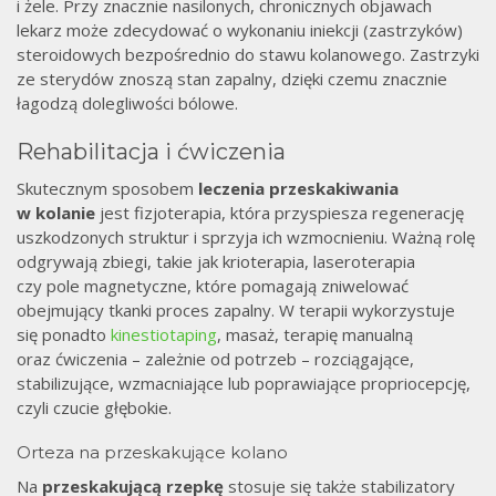
i żele. Przy znacznie nasilonych, chronicznych objawach
lekarz może zdecydować o wykonaniu iniekcji (zastrzyków)
steroidowych bezpośrednio do stawu kolanowego. Zastrzyki
ze sterydów znoszą stan zapalny, dzięki czemu znacznie
łagodzą dolegliwości bólowe.
Rehabilitacja i ćwiczenia
Skutecznym sposobem
leczenia przeskakiwania
w kolanie
jest fizjoterapia, która przyspiesza regenerację
uszkodzonych struktur i sprzyja ich wzmocnieniu. Ważną rolę
odgrywają zbiegi, takie jak krioterapia, laseroterapia
czy pole magnetyczne, które pomagają zniwelować
obejmujący tkanki proces zapalny. W terapii wykorzystuje
się ponadto
kinestiotaping
, masaż, terapię manualną
oraz ćwiczenia – zależnie od potrzeb – rozciągające,
stabilizujące, wzmacniające lub poprawiające propriocepcję,
czyli czucie głębokie.
Orteza na przeskakujące kolano
Na
przeskakującą rzepkę
stosuje się także stabilizatory