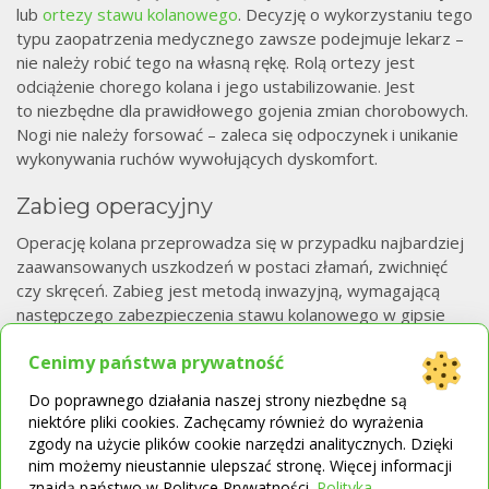
lub
ortezy stawu kolanowego
. Decyzję o wykorzystaniu tego
typu zaopatrzenia medycznego zawsze podejmuje lekarz –
nie należy robić tego na własną rękę. Rolą ortezy jest
odciążenie chorego kolana i jego ustabilizowanie. Jest
to niezbędne dla prawidłowego gojenia zmian chorobowych.
Nogi nie należy forsować – zaleca się odpoczynek i unikanie
wykonywania ruchów wywołujących dyskomfort.
Zabieg operacyjny
Operację kolana przeprowadza się w przypadku najbardziej
zaawansowanych uszkodzeń w postaci złamań, zwichnięć
czy skręceń. Zabieg jest metodą inwazyjną, wymagającą
następczego zabezpieczenia stawu kolanowego w gipsie
bądź przy użyciu stabilizatora. Konieczna jest także
Cenimy państwa prywatność
rehabilitacja przeprowadzona pod okiem wykwalifikowanego
fizjoterapeuty.
Do poprawnego działania naszej strony niezbędne są
niektóre pliki cookies. Zachęcamy również do wyrażenia
Czy wiesz,
jak wybrać wkładki ortopedyczne?
zgody na użycie plików cookie narzędzi analitycznych. Dzięki
nim możemy nieustannie ulepszać stronę. Więcej informacji
Proponowane artykuły:
znajdą państwo w Polityce Prywatności.
Polityka