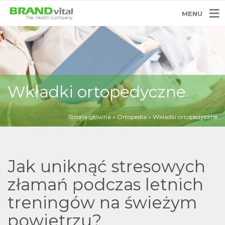
MENU
Wkładki ortopedyczne
Strona główna
»
Ortopedia
»
Wkładki ortopedyczne
Jak uniknąć stresowych
złamań podczas letnich
treningów na świeżym
powietrzu?