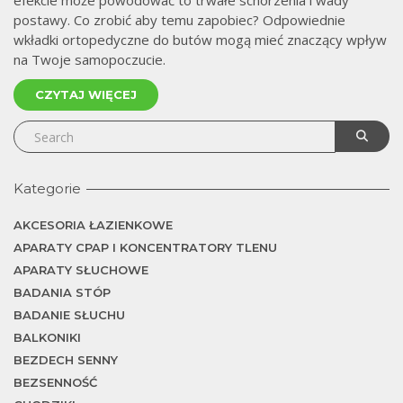
efekcie może powodować to trwałe schorzenia i wady
postawy. Co zrobić aby temu zapobiec? Odpowiednie
w
wkładki ortopedyczne do butów mogą mieć znaczący wpływ
na Twoje samopoczucie.
CZYTAJ WIĘCEJ
Kategorie
AKCESORIA ŁAZIENKOWE
APARATY CPAP I KONCENTRATORY TLENU
APARATY SŁUCHOWE
BADANIA STÓP
BADANIE SŁUCHU
BALKONIKI
BEZDECH SENNY
BEZSENNOŚĆ