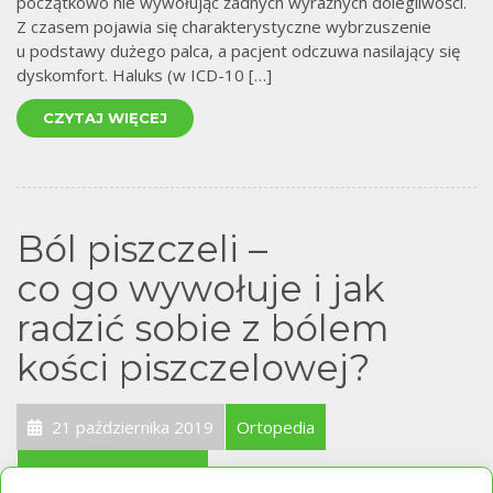
początkowo nie wywołując żadnych wyraźnych dolegliwości.
Z czasem pojawia się charakterystyczne wybrzuszenie
u podstawy dużego palca, a pacjent odczuwa nasilający się
dyskomfort. Haluks (w ICD-10 […]
CZYTAJ WIĘCEJ
Ból piszczeli –
co go wywołuje i jak
radzić sobie z bólem
kości piszczelowej?
21 października 2019
Ortopedia
Wkładki ortopedyczne