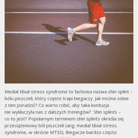
Medial tibial stress syndrome to fachowa nazwa shin splint –
bólu piszczeli, który często trapi biegaczy. Jak można sobie
z nim poradzić? Co warto robić, aby taka kontuzja
nie wykluczyła nas z dalszych treningów? Shin splints –
co to jest? Popularnym terminem shin splints określa się
przeciążeniowy ból piszczeli (ang. medial tibial stress
syndrome, w skrócie MTSS). Biegacze bardzo często